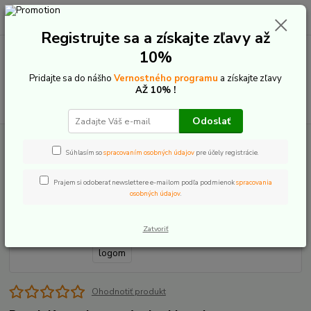
0
ks
+421 907 20 22 33
EUR
za
0,00 €
(Po-Pia: 9:00-16:00)
Registrujte sa a získajte zľavy až
10%
Menu
Pridajte sa do nášho
Vernostného programu
a získajte zľavy
AŽ 10% !
Hľadať
Odoslať
Úvod
E-Bike komponenty
Náhradné diely motor
Bosch Kryt s logom
Súhlasím so
spracovaním osobných údajov
pre účely registrácie.
Bosch Kryt s logom
Prajem si odoberať newslettere e-mailom podľa podmienok
spracovania
osobných údajov
.
Zatvoriť
Ohodnotiť produkt