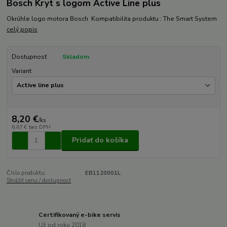
Bosch Kryt s logom Active Line plus
Okrúhle logo motora Bosch Kompatibilita produktu : The Smart System
celý popis
Dostupnosť
Skladom
Variant
8,20 €
/
ks
6,67 €
bez DPH
Pridať do košíka
Číslo produktu:
EB1120001L
Strážiť cenu / dostupnosť
Certifikovaný e-bike servis
Už od roku 2018