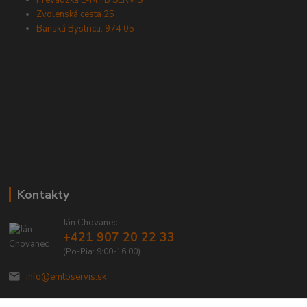
Prevádzka E-MTB SERVIS
Zvolenská cesta 25
Banská Bystrica, 974 05
Kontakty
Ján Chovanec
+421 907 20 22 33
(Po-Pia: 9:00-16:00)
info@emtbservis.sk