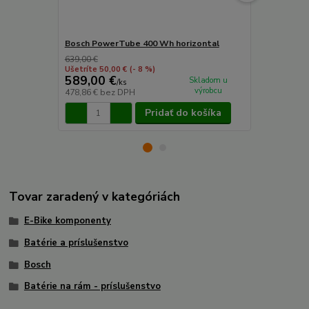
Bosch PowerTube 400 Wh horizontal
Bosch Power
639,00 €
619,00 €
Ušetríte 50,00 €
(- 8 %)
Ušetríte 24,0
589,00 €
595,00 
Skladom u
/
ks
výrobcu
478,86 €
bez DPH
483,74 €
bez
Pridať do košíka
Tovar zaradený v kategóriách
E-Bike komponenty
Batérie a príslušenstvo
Bosch
Batérie na rám - príslušenstvo