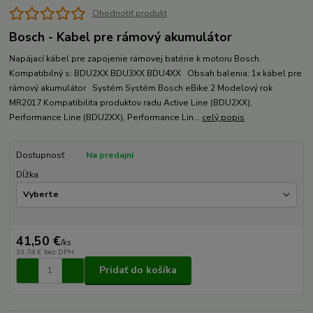
Ohodnotiť produkt
Bosch - Kabel pre rámový akumulátor
Napájací kábel pre zapojenie rámovej batérie k motoru Bosch.
Kompatibilný s: BDU2XX BDU3XX BDU4XX Obsah balenia: 1x kábel pre
rámový akumulátor Systém Systém Bosch eBike 2 Modelový rok
MR2017 Kompatibilita produktov radu Active Line (BDU2XX),
Performance Line (BDU2XX), Performance Lin...
celý popis
Dostupnosť
Na predajni
Dĺžka
41,50 €
/
ks
33,74 €
bez DPH
Pridať do košíka