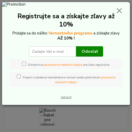
0
ks
+421 907 20 22 33
EUR
za
0,00 €
(Po-Pia: 9:00-16:00)
Registrujte sa a získajte zľavy až
10%
Menu
Pridajte sa do nášho
Vernostného programu
a získajte zľavy
AŽ 10% !
Hľadať
Odoslať
Úvod
E-Bike komponenty
Batérie a príslušenstvo
Bosch
Batérie
na rám - príslušenstvo
Bosch - Kabel pre rámový akumulátor
Súhlasím so
spracovaním osobných údajov
pre účely registrácie.
Bosch - Kabel pre rámový
Prajem si odoberať newslettere e-mailom podľa podmienok
spracovania
osobných údajov
.
akumulátor
Zatvoriť