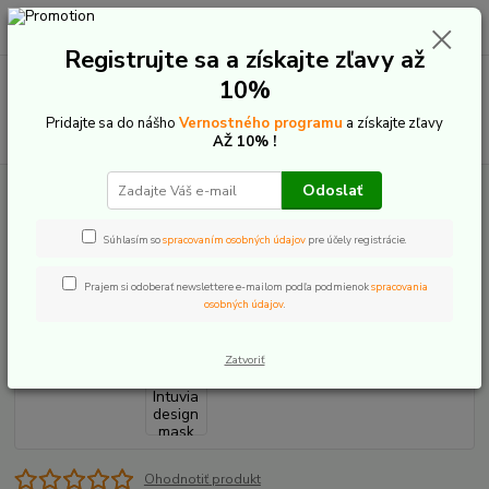
0
ks
+421 907 20 22 33
EUR
za
0,00 €
(Po-Pia: 9:00-16:00)
Registrujte sa a získajte zľavy až
Menu
10%
Pridajte sa do nášho
Vernostného programu
a získajte zľavy
Hľadať
AŽ 10% !
Odoslať
Úvod
E-Bike komponenty
Displeje
Bosch
Intuvia
Bosch
Intuvia design mask anthracite
Súhlasím so
spracovaním osobných údajov
pre účely registrácie.
Bosch Intuvia design mask
anthracite
Prajem si odoberať newslettere e-mailom podľa podmienok
spracovania
osobných údajov
.
Zatvoriť
Ohodnotiť produkt