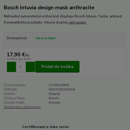
Bosch Intuvia design mask anthracite
Náhradný vymeniteľný vrchný kryt displeju Bosch Intuvia. Farba: antracit.
Kompatibilita produktu: Intuvia displej
celý popis
Dostupnosť
Na predajni
17,90 €
/
ks
14,55 €
bez DPH
Pridať do košíka
Číslo produktu:
1270016805
EAN kód:
4047025220316
Určenie:
Displej
Výrobca Motor:
Bosch
Displej model:
Intuvia
Strážiť cenu / dostupnosť
Certifikovaný e-bike servis