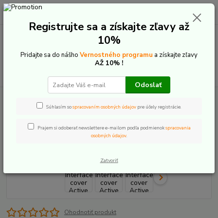
0
ks
+421 907 20 22 33
EUR
za
0,00 €
(Po-Pia: 9:00-16:00)
Registrujte sa a získajte zľavy až
10%
Menu
Pridajte sa do nášho
Vernostného programu
a získajte zľavy
AŽ 10% !
Hľadať
Odoslať
Úvod
E-Bike komponenty
Náhradné diely motor
Bosch
Bosch
Interface cover Active Line
Súhlasím so
spracovaním osobných údajov
pre účely registrácie.
Bosch Interface cover Active Line
Prajem si odoberať newslettere e-mailom podľa podmienok
spracovania
osobných údajov
.
Zatvoriť
Ohodnotiť produkt