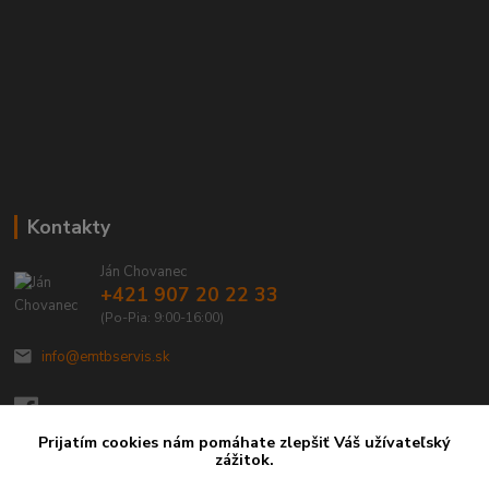
Kontakty
Ján Chovanec
+421 907 20 22 33
(Po-Pia: 9:00-16:00)
info@emtbservis.sk
Prijatím cookies nám pomáhate zlepšiť Váš užívateľský
zážitok.