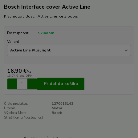
Bosch Interface cover Active Line
Kryt motoru Bosch Active Line.
celý popis
Dostupnosť
Skladom
Variant
16,90 €
/
ks
13,74 €
bez DPH
Pridať do košíka
Číslo produktu:
1270015142
Určenie:
Motor
Výrobca Motor:
Bosch
Strážiť cenu / dostupnosť