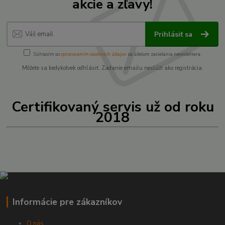
akcie a zľavy!
Prihlásiť sa
Súhlasím so
spracovaním osobných údajov
za účelom zasielania newslettera.
Môžete sa kedykoľvek odhlásiť. Zadanie emailu neslúži ako registrácia.
Certifikovaný servis už od roku
2018
Informácie pre zákazníkov
O nás