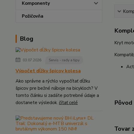
Komponenty
Kompl
Požičovňa
Komple
Blog
Kryt mot
Kompatibi
03.07.2026
Servis - rady a tipy
Act
Výpočet dĺžky špicov kolesa
Ako správne a rýchlo vypočítať dĺžku
špicov pre bežné náboje na bicykloch? V
tomto článku si zadáte potrebné údaje a
Pôvod 
dostanete výsledok.
čítať celé
Tovar 