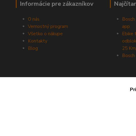
Informácie pre zákazníkov
Najčíta
O nás
Bosch 
Vernostný program
app
Všetko o nákupe
Ebike 
Kontakty
odblok
Blog
25 Km
Bosch 
Pr