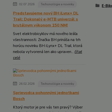
02.07.2026
Techonológie a novinky
E-Bi
Predstavujeme nový BH iLynx+ DL
Trail: Dokonalý e-MTB univerzál s
brutálnym výkonom 150 NM!
Svet elektrobicyklov má nového kráľa
všestrannosti. Značka BH prináša na trh
horúcu novinku BH iLynx+ DL Trail, ktorá
nebola vytvorená len ako upraven...
čítať
celé
26.02.2026
Techonológie a novinky
Sprievodca pohonnými jednotkami
Bosch
Ktorý motor je pre vás ten pravý? Výber