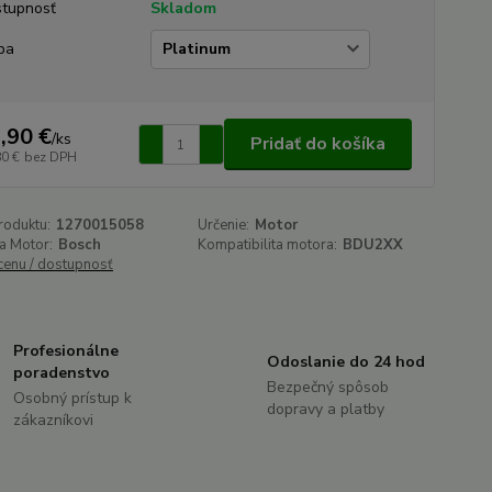
tupnosť
Skladom
ba
,90 €
/
ks
Pridať do košíka
80 €
bez DPH
roduktu:
1270015058
Určenie:
Motor
a Motor:
Bosch
Kompatibilita motora:
BDU2XX
 cenu / dostupnosť
Profesionálne
Odoslanie do 24 hod
poradenstvo
Bezpečný spôsob
Osobný prístup k
dopravy a platby
zákazníkovi