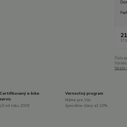
Dos
Far
21
17,
Číslo p
Výrobc
Strážiť
Certifikovaný e-bike
Vernostný program
servis
Máme pre Vás
Už od roku 2018
špeciálne zľavy až 10%