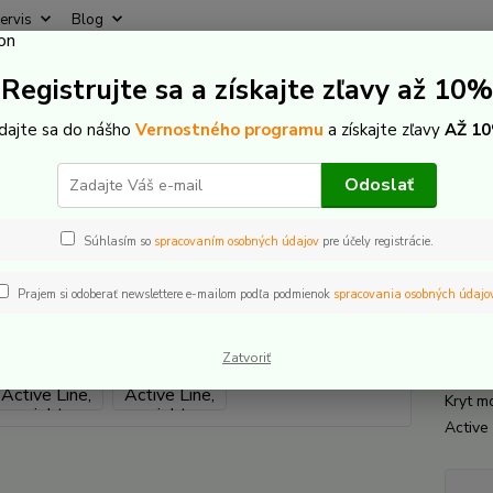
ervis
Blog
Rýchly
Registrujte sa a získajte zľavy až 10%
Hľadať
+421
(Po-Pi
idajte sa do nášho
Vernostného programu
a získajte zľavy
AŽ 10
-Bike komponenty
Náhradné diely motor
Bosch
Bosch Design co
Odoslať
h Design cover Active Line, righ
Súhlasím so
spracovaním osobných údajov
pre účely registrácie.
Prajem si odoberať newslettere e-mailom podľa podmienok
spracovania osobných údajo
Bosc
Plat
Zatvoriť
Kryt m
Active