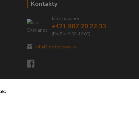
Kontakty
Ján Chovanec
+421 907 20 22 33
(Po-Pia: 9:00-16:00)
info@emtbservis.sk
ok.
Vytvorené na
Eshop-rychlo.sk