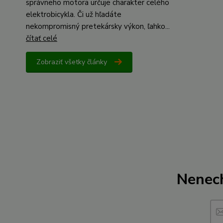
správneho motora určuje charakter celého
elektrobicykla. Či už hľadáte
nekompromisný pretekársky výkon, ľahko...
čítať celé
Zobraziť všetky články
Nenech