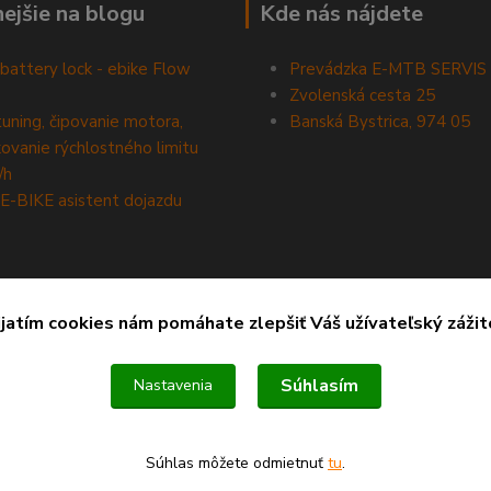
nejšie na blogu
Kde nás nájdete
battery lock - ebike Flow
Prevádzka E-MTB SERVIS
Zvolenská cesta 25
tuning, čipovanie motora,
Banská Bystrica, 974 05
ovanie rýchlostného limitu
/h
E-BIKE asistent dojazdu
ijatím cookies nám pomáhate zlepšiť Váš užívateľský zážit
Súhlasím
Nastavenia
Súhlas môžete odmietnuť
tu
.