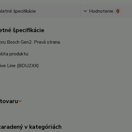
etné špecifikácie
Hodnotenie
0
tné špecifikácie
oru Bosch Gen2. Pravá strana.
lita produktu:
ive Line
(BDU2XX)
tovaru
zaradený v kategóriách