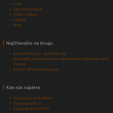
O nás
Vernostný program
Všetko o nákupe
Kontakty
Blog
Najčítanejšie na blogu
Bosch battery lock - ebike Flow app
Ebike tuning, čipovanie motora, odblokovanie rýchlostného limitu
25 Km/h
Bosch E-BIKE asistent dojazdu
Kde nás nájdete
Prevádzka E-MTB SERVIS
Zvolenská cesta 25
Banská Bystrica, 974 05