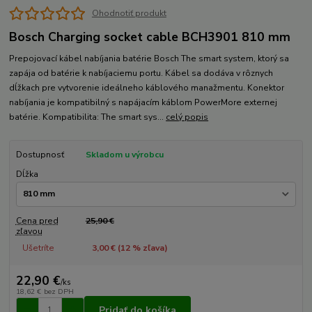
Ohodnotiť produkt
Bosch Charging socket cable BCH3901 810 mm
Prepojovací kábel nabíjania batérie Bosch The smart system, ktorý sa
zapája od batérie k nabíjaciemu portu. Kábel sa dodáva v rôznych
dĺžkach pre vytvorenie ideálneho káblového manažmentu. Konektor
nabíjania je kompatibilný s napájacím káblom PowerMore externej
batérie. Kompatibilita: The smart sys...
celý popis
Dostupnosť
Skladom u výrobcu
Dĺžka
Cena pred
25,90 €
zľavou
Ušetríte
3,00 € (
12
% zľava)
22,90 €
/
ks
18,62 €
bez DPH
Pridať do košíka