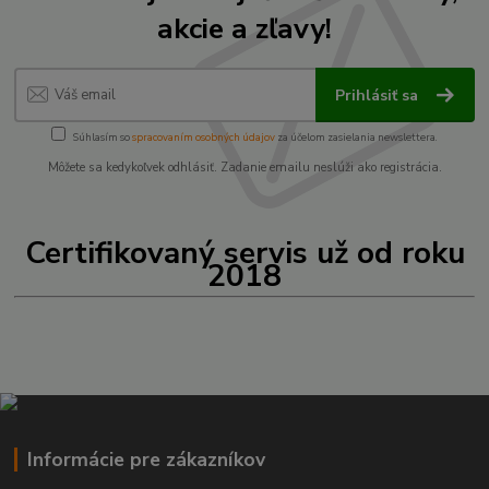
akcie a zľavy!
Prihlásiť sa
Súhlasím so
spracovaním osobných údajov
za účelom zasielania newslettera.
Môžete sa kedykoľvek odhlásiť. Zadanie emailu neslúži ako registrácia.
Certifikovaný servis už od roku
2018
Informácie pre zákazníkov