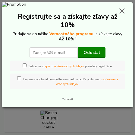
0
ks
+421 907 20 22 33
EUR
za
0,00 €
(Po-Pia: 9:00-16:00)
Registrujte sa a získajte zľavy až
10%
Menu
Pridajte sa do nášho
Vernostného programu
a získajte zľavy
AŽ 10% !
Hľadať
Odoslať
Úvod
E-Bike komponenty
Bosch The smart system
Batérie
Powertube 600/800 - príslušenstvo
Bosch Charging socket cable BCH3901
Súhlasím so
spracovaním osobných údajov
pre účely registrácie.
Bosch Charging socket cable
Prajem si odoberať newslettere e-mailom podľa podmienok
spracovania
osobných údajov
.
BCH3901
Zatvoriť