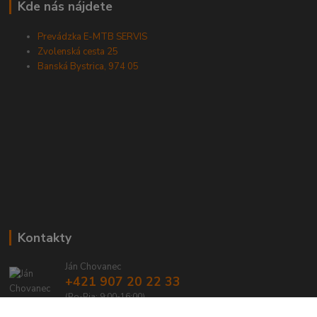
Kde nás nájdete
Prevádzka E-MTB SERVIS
Zvolenská cesta 25
Banská Bystrica, 974 05
Kontakty
Ján Chovanec
+421 907 20 22 33
(Po-Pia: 9:00-16:00)