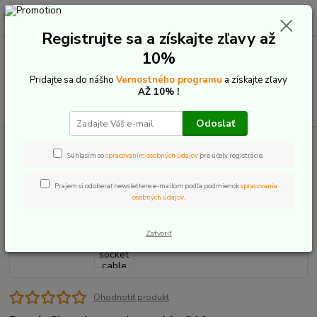
0
ks
+421 907 20 22 33
EUR
za
0,00 €
(Po-Pia: 9:00-16:00)
Registrujte sa a získajte zľavy až
10%
Menu
Pridajte sa do nášho
Vernostného programu
a získajte zľavy
AŽ 10% !
Hľadať
Odoslať
Úvod
Bosch Charging socket cable
Súhlasím so
spracovaním osobných údajov
pre účely registrácie.
Bosch Charging socket cable
Prajem si odoberať newslettere e-mailom podľa podmienok
spracovania
osobných údajov
.
Zatvoriť
Ohodnotiť produkt