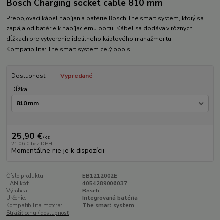
Bosch Charging socket cable 810 mm
Prepojovací kábel nabíjania batérie Bosch The smart system, ktorý sa
zapája od batérie k nabíjaciemu portu. Kábel sa dodáva v rôznych
dĺžkach pre vytvorenie ideálneho káblového manažmentu.
Kompatibilita: The smart system
celý popis
Dostupnosť
Vypredané
Dĺžka
25,90 €
/
ks
21,06 €
bez DPH
Momentálne nie je k dispozícii
Číslo produktu:
EB1212002E
EAN kód:
4054289006037
Výrobca:
Bosch
Určenie:
Integrovaná batéria
Kompatibilita motora:
The smart system
Strážiť cenu / dostupnosť