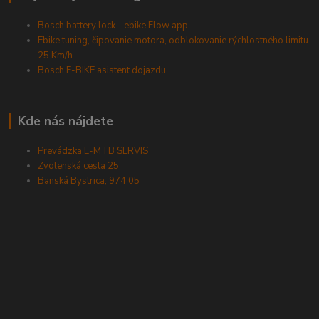
Bosch battery lock - ebike Flow app
Ebike tuning, čipovanie motora, odblokovanie rýchlostného limitu
25 Km/h
Bosch E-BIKE asistent dojazdu
Kde nás nájdete
Prevádzka E-MTB SERVIS
Zvolenská cesta 25
Banská Bystrica, 974 05