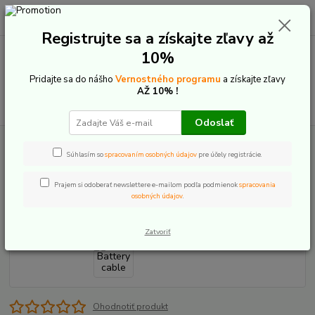
0
ks
+421 907 20 22 33
EUR
za
0,00 €
(Po-Pia: 9:00-16:00)
Registrujte sa a získajte zľavy až
10%
Menu
Pridajte sa do nášho
Vernostného programu
a získajte zľavy
AŽ 10% !
Hľadať
Odoslať
Úvod
E-Bike komponenty
Bosch The smart system
Batérie
Powertube 500/625/750 - príslušenstvo
Bosch Battery cable
Súhlasím so
spracovaním osobných údajov
pre účely registrácie.
Bosch Battery cable
Prajem si odoberať newslettere e-mailom podľa podmienok
spracovania
osobných údajov
.
Zatvoriť
Ohodnotiť produkt