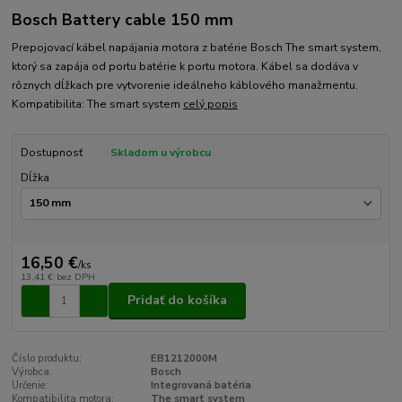
Bosch Battery cable 150 mm
Prepojovací kábel napájania motora z batérie Bosch The smart system,
ktorý sa zapája od portu batérie k portu motora. Kábel sa dodáva v
rôznych dĺžkach pre vytvorenie ideálneho káblového manažmentu.
Kompatibilita: The smart system
celý popis
Dostupnosť
Skladom u výrobcu
Dĺžka
16,50 €
/
ks
13,41 €
bez DPH
Pridať do košíka
Číslo produktu:
EB1212000M
Výrobca:
Bosch
Určenie:
Integrovaná batéria
Kompatibilita motora:
The smart system