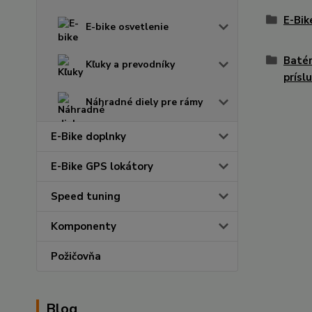
E-Bi
E-bike osvetlenie
Batér
Kľuky a prevodníky
prísl
Náhradné diely pre rámy
E-Bike doplnky
E-Bike GPS lokátory
Speed tuning
Komponenty
Požičovňa
Blog