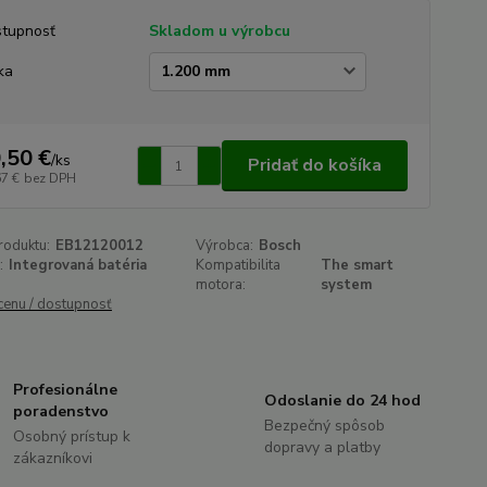
tupnosť
Skladom u výrobcu
ka
,50 €
/
ks
Pridať do košíka
67 €
bez DPH
roduktu:
EB12120012
Výrobca:
Bosch
:
Integrovaná batéria
Kompatibilita
The smart
motora:
system
 cenu / dostupnosť
Profesionálne
Odoslanie do 24 hod
poradenstvo
Bezpečný spôsob
Osobný prístup k
dopravy a platby
zákazníkovi