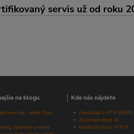
tifikovaný servis už od roku 
nejšie na blogu
Kde nás nájdete
battery lock - ebike Flow
Prevádzka E-MTB SERVIS
Zvolenská cesta 25
tuning, čipovanie motora,
Banská Bystrica, 974 05