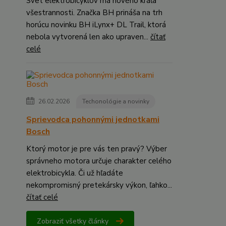
Svet elektrobicyklov má nového kráľa
všestrannosti. Značka BH prináša na trh
horúcu novinku BH iLynx+ DL Trail, ktorá
nebola vytvorená len ako upraven...
čítať
celé
26.02.2026
Techonológie a novinky
Sprievodca pohonnými jednotkami
Bosch
Ktorý motor je pre vás ten pravý? Výber
správneho motora určuje charakter celého
elektrobicykla. Či už hľadáte
nekompromisný pretekársky výkon, ľahko...
čítať celé
Zobraziť všetky články