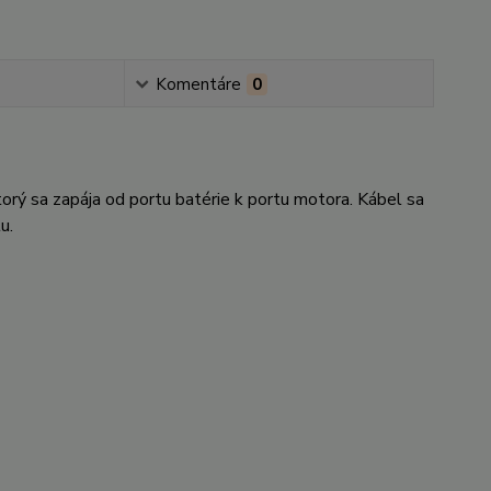
Komentáre
0
orý sa zapája od portu batérie k portu motora. Kábel sa
tu.