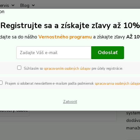
ervis
Blog
Rýchly
Registrujte sa a získajte zľavy až 10%
Hľadať
+421
(Po-Pi
idajte sa do nášho
Vernostného programu
a získajte zľavy
AŽ 10
-Bike komponenty
Bosch The smart system
Batérie
Powertube 
Odoslať
h Battery cable
Súhlasím so
spracovaním osobných údajov
pre účely registrácie.
Prajem si odoberať newslettere e-mailom podľa podmienok
spracovania osobných údajo
Bosc
Zatvoriť
Prepoj
system
dodáva
manažm