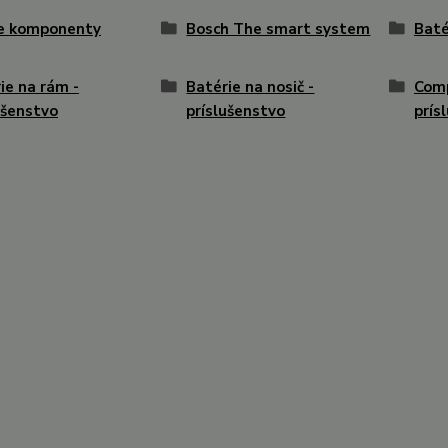
ke komponenty
Bosch The smart system
Baté
ie na rám -
Batérie na nosič -
Com
ušenstvo
príslušenstvo
prís