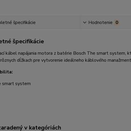
etné špecifikácie
Hodnotenie
0
tné špecifikácie
cí kábel napájania motora z batérie Bosch The smart system, kt
 rôznych dĺžkach pre vytvorenie ideálneho káblového manažmen
ilita:
 smart system
zaradený v kategóriách