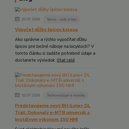
03.07.2026
Servis - rady a tipy
Výpočet dĺžky špicov kolesa
Ako správne a rýchlo vypočítať dĺžku
špicov pre bežné náboje na bicykloch? V
tomto článku si zadáte potrebné údaje a
dostanete výsledok.
čítať celé
02.07.2026
Techonológie a novinky
Predstavujeme nový BH iLynx+ DL
Trail: Dokonalý e-MTB univerzál s
brutálnym výkonom 150 NM!