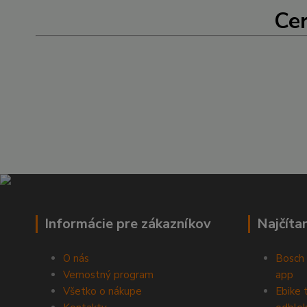
Cer
Informácie pre zákazníkov
Najčíta
O nás
Bosch 
Vernostný program
app
Všetko o nákupe
Ebike 