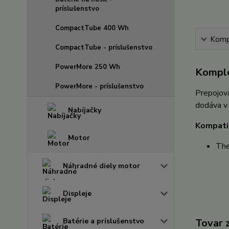
príslušenstvo
CompactTube 400 Wh
Kompl
CompactTube - príslušenstvo
PowerMore 250 Wh
Komple
PowerMore - príslušenstvo
Prepojova
dodáva v
Nabíjačky
Kompatib
Motor
The
Náhradné diely motor
Displeje
Batérie a príslušenstvo
Tovar 