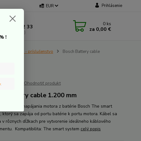
Prihlásenie
EUR
 kontakt
0
ks
 907 20 22 33
za
0,00 €
a: 9:00-16:00)
% !
500/625/750 - príslušenstvo
Bosch Battery cable
Ohodnotiť produkt
v
.
h Battery cable 1.200 mm
ovací kábel napájania motora z batérie Bosch The smart
, ktorý sa zapája od portu batérie k portu motora. Kábel sa
 v rôznych dĺžkach pre vytvorenie ideálneho káblového
entu. Kompatibilita: The smart system
celý popis