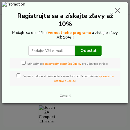
0
ks
+421 907 20 22 33
EUR
za
0,00 €
(Po-Pia: 9:00-16:00)
Registrujte sa a získajte zľavy až
10%
Menu
Pridajte sa do nášho
Vernostného programu
a získajte zľavy
AŽ 10% !
Hľadať
Odoslať
Úvod
E-Bike komponenty
Batérie a príslušenstvo
Bosch
Nabíjačky
Bosch 2A Compact Charger EU
Súhlasím so
spracovaním osobných údajov
pre účely registrácie.
Bosch 2A Compact Charger EU
Prajem si odoberať newslettere e-mailom podľa podmienok
spracovania
osobných údajov
.
Akcia
TOP produkt
Zatvoriť