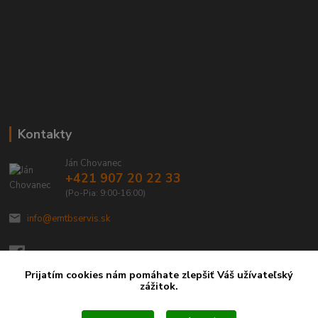
Kontakty
Ján Chovanec
+421 907 20 22 33
(Po-Pia: 9:00-16:00)
info@emtbservis.sk
Prijatím cookies nám pomáhate zlepšiť Váš užívateľský
zážitok.