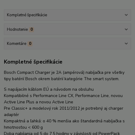
Kompletné špecifikácie
Hodnotenie
0
Komentáre
0
Kompletné špecifikácie
Bosch Compact Charger je 2A (ampérová) nabíjačka pre všetky
tipy batérií Bosch okrem batérií kategórie The smart system.
S napájacím káblom EÚ a návodom na obsluhu
Kompatibilné s Performance Line CX, Performance Line, novou
Active Line Plus a novou Active Line
Pre Classic+ a modelový rok 2011/2012 je potrebný aj charger
adaptér
Kompaktná a ľahká: o 40 % menšia ako štandardná nabíjačka s
hmotnosťou < 600 g
Doba nabíjania od 5 do 7,5 hodiny v závislosti od PowerPack