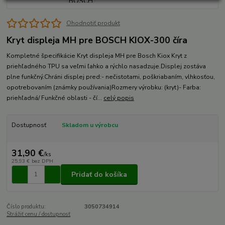
Ohodnotiť produkt
Kryt displeja MH pre BOSCH KIOX-300 číra
Kompletné špecifikácie Kryt displeja MH pre Bosch Kiox Kryt z
priehľadného TPU sa veľmi ľahko a rýchlo nasadzuje.Displej zostáva
plne funkčný.Chráni displej pred:- nečistotami, poškriabaním, vlhkosťou,
opotrebovaním (známky používania)Rozmery výrobku: (kryt)- Farba:
priehľadná/ Funkčné oblasti - čí...
celý popis
Dostupnosť
Skladom u výrobcu
31,90 €
/
ks
25,93 €
bez DPH
Pridať do košíka
Číslo produktu:
3050734914
Strážiť cenu / dostupnosť