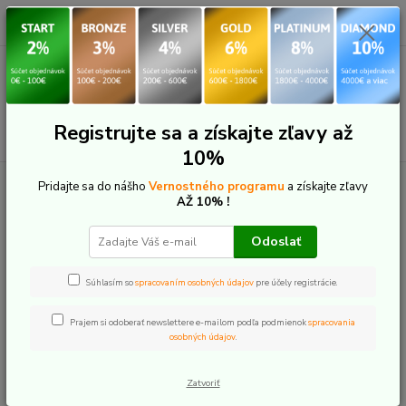
0
ks
+421 907 20 22 33
EUR
za
0,00 €
(Po-Pia: 9:00-16:00)
Menu
Registrujte sa a získajte zľavy až
Hľadať
10%
Úvod
E-Bike doplnky
Ochrana e-bike komponentov
Kryt displeja MH
Pridajte sa do nášho
Vernostného programu
a získajte zľavy
pre BOSCH KIOX-300 číra
AŽ 10% !
Kryt displeja MH pre BOSCH
Odoslať
KIOX-300 číra
Súhlasím so
spracovaním osobných údajov
pre účely registrácie.
Novinka
TOP produkt
Prajem si odoberať newslettere e-mailom podľa podmienok
spracovania
osobných údajov
.
Zatvoriť