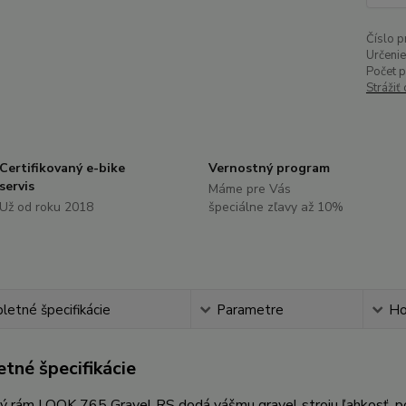
Číslo p
Určenie
Počet 
Strážiť
Certifikovaný e-bike
Vernostný program
servis
Máme pre Vás
Už od roku 2018
špeciálne zľavy až 10%
etné špecifikácie
Parametre
Ho
tné špecifikácie
ý rám LOOK 765 Gravel RS dodá vášmu gravel stroju ľahkosť, pod