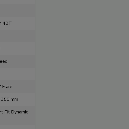
n 40T
4
eed
 Flare
m 350 mm
 Fit Dynamic