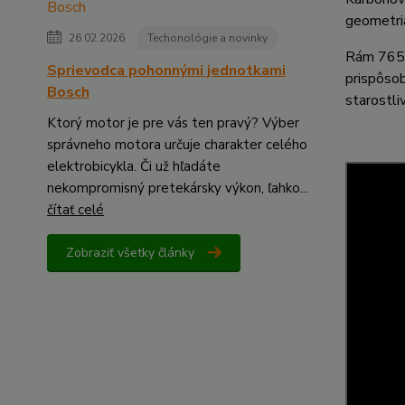
geometria
26.02.2026
Techonológie a novinky
Rám 765 
Sprievodca pohonnými jednotkami
prispôsob
Bosch
starostli
Ktorý motor je pre vás ten pravý? Výber
správneho motora určuje charakter celého
elektrobicykla. Či už hľadáte
nekompromisný pretekársky výkon, ľahko...
čítať celé
Zobraziť všetky články