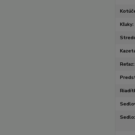
Kotúč
Kľuky
Stred
Kazet
Reťaz
Preds
Riadít
Sedlo
Sedlo