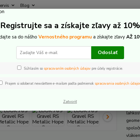
ervis
Blog
Rýchly
Registrujte sa a získajte zľavy až 10%
Hľadať
+421
(Po-Pi
idajte sa do nášho
Vernostného programu
a získajte zľavy
AŽ 10
icykle
Cestné a Gravel
LOOK 765 Gravel RS Metallic Hope Green
Odoslať
 765 Gravel RS Metallic Hope 
Súhlasím so
spracovaním osobných údajov
pre účely registrácie.
Prajem si odoberať newslettere e-mailom podľa podmienok
spracovania osobných údajo
LOOK
Zatvoriť
Karbón
ľahkos
geomet
spoloč
vlákie