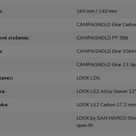
e
160 mm / 140 mm
CAMPAGNOLO Ekar Carbo
ové zloženie
CAMPAGNOLO PF 386
a
CAMPAGNOLO Ekar 10x4
CAMPAGNOLO Ekar 13 Sp
tavec
LOOK LDS
ka
LOOK LS2 Alloy Gravel 12°
vka
LOOK LS2 Carbon 27.2 m
LOOK by SAN MARCO Short
open fit