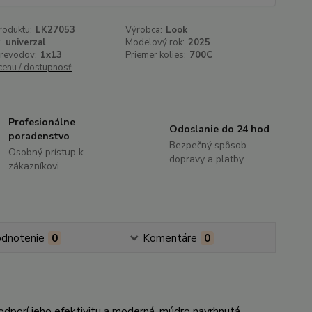
roduktu:
LK27053
Výrobca:
Look
:
univerzal
Modelový rok:
2025
prevodov:
1x13
Priemer kolies:
700C
 cenu / dostupnosť
Profesionálne
Odoslanie do 24 hod
poradenstvo
Bezpečný spôsob
Osobný prístup k
dopravy a platby
zákazníkovi
dnotenie
0
Komentáre
0
porí jeho efektivitu a moderná, múdro navrhnutá