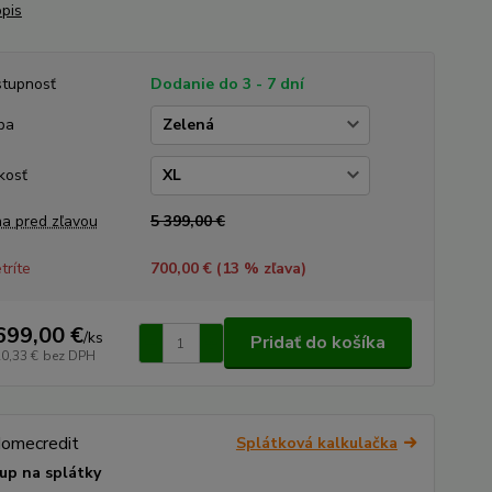
opis
tupnosť
Dodanie do 3 - 7 dní
ba
kosť
a pred zľavou
5 399,00 €
tríte
700,00 € (
13
% zľava)
699,00 €
/
ks
Pridať do košíka
20,33 €
bez DPH
Splátková kalkulačka
up na splátky