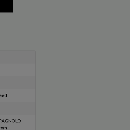
S
eed
MPAGNOLO
0 mm