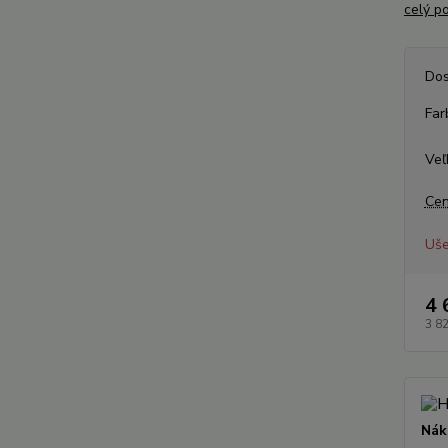
celý p
Dos
Far
Veľ
Cen
Uše
4 
3 8
Nák