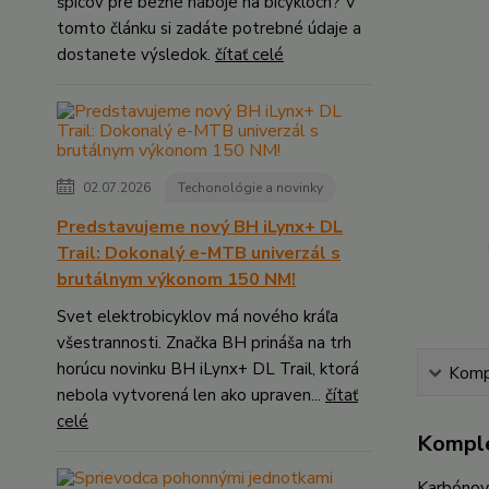
špicov pre bežné náboje na bicykloch? V
tomto článku si zadáte potrebné údaje a
dostanete výsledok.
čítať celé
02.07.2026
Techonológie a novinky
Predstavujeme nový BH iLynx+ DL
Trail: Dokonalý e-MTB univerzál s
brutálnym výkonom 150 NM!
Svet elektrobicyklov má nového kráľa
všestrannosti. Značka BH prináša na trh
horúcu novinku BH iLynx+ DL Trail, ktorá
Kompl
nebola vytvorená len ako upraven...
čítať
celé
Komple
Karbónov