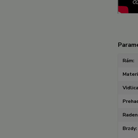
Param
Rám
Materi
Vidlic
Preha
Raden
Brzdy