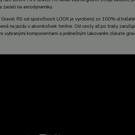
 zacieli na aerodynamiku.
Gravel RS od spoločnosti LOOK je vyrobený zo 100% ultraľahkýc
ená na jazdu v akomkoľvek teréne. Od cesty až po traily zaručuj
vo vybranými komponentami a jedinečným lakovaním získate grave