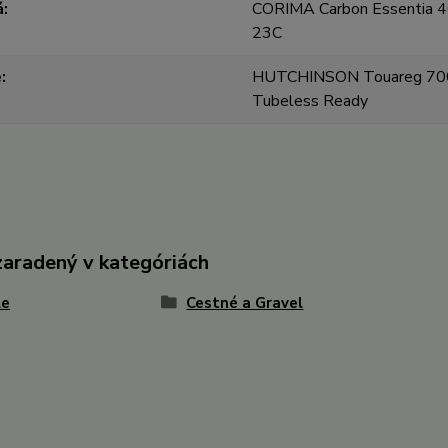
á
CORIMA Carbon Essentia 4
23C
e
HUTCHINSON Touareg 7
Tubeless Ready
zaradený v kategóriách
le
Cestné a Gravel