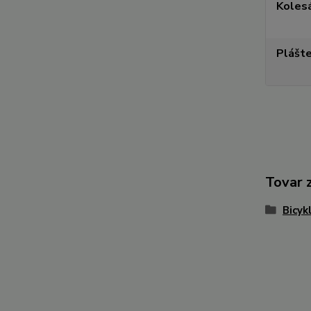
Koles
Plášt
Tovar 
Bicyk