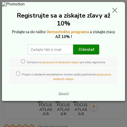
0
ks
+421 907 20 22 33
EUR
za
0,00 €
(Po-Pia: 9:00-16:00)
Registrujte sa a získajte zľavy až
10%
Menu
Pridajte sa do nášho
Vernostného programu
a získajte zľavy
AŽ 10% !
Hľadať
Odoslať
Úvod
Bicykle
Cestné a Gravel
FOCUS ATLAS 6.8
Súhlasím so
spracovaním osobných údajov
pre účely registrácie.
FOCUS ATLAS 6.8
Prajem si odoberať newslettere e-mailom podľa podmienok
spracovania
osobných údajov
.
Akcia
Zatvoriť
Ohodnotiť produkt