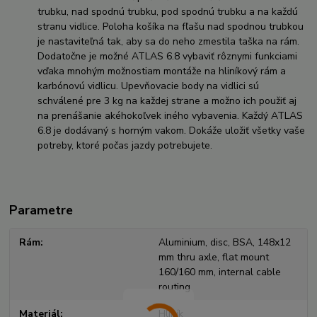
trubku, nad spodnú trubku, pod spodnú trubku a na každú
stranu vidlice. Poloha košíka na fľašu nad spodnou trubkou
je nastaviteľná tak, aby sa do neho zmestila taška na rám.
Dodatočne je možné ATLAS 6.8 vybaviť rôznymi funkciami
vďaka mnohým možnostiam montáže na hliníkový rám a
karbónovú vidlicu. Upevňovacie body na vidlici sú
schválené pre 3 kg na každej strane a možno ich použiť aj
na prenášanie akéhokoľvek iného vybavenia. Každý ATLAS
6.8 je dodávaný s horným vakom. Dokáže uložiť všetky vaše
potreby, ktoré počas jazdy potrebujete.
Parametre
Rám
Aluminium, disc, BSA, 148x12
mm thru axle, flat mount
160/160 mm, internal cable
routing
Materiál
Hliník