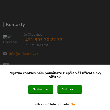
Kontakty
Ján Chovanec
+421 907 20 22 33
(Po-Pia: 9:00-16:00)
info@emtbservis.sk
Prijatím cookies nám pomáhate zlepšiť Váš užívateľský
zážitok.
Súhlasím
Nastavenia
Súhlas môžete odmietnuť
tu
.
Vytvorené na
Eshop-rychlo.sk