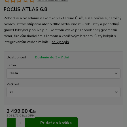
FOCUS ATLAS 6.8
Pohodlie a ovládanie v akomkoľvek teréne Či už je zlé počasie, náročný
povrch, strmé stúpania alebo dlhé vzdialenosti – robustný a pohodlný
gravel bikcykel ponúka plnú kontrolu vďaka prispôsobenej geometrii
rámu, širokým riadidlám s lemom a kotúčovým brzdám. Čistý kokpit s
integrovaným vedením káb...
celý popis
Dostupnosť
Dodanie do 3 - 7 dní
Farba
Veľkosť
2 499,00 €
/
ks
2 031,71 €
bez DPH
Pridať do košíka