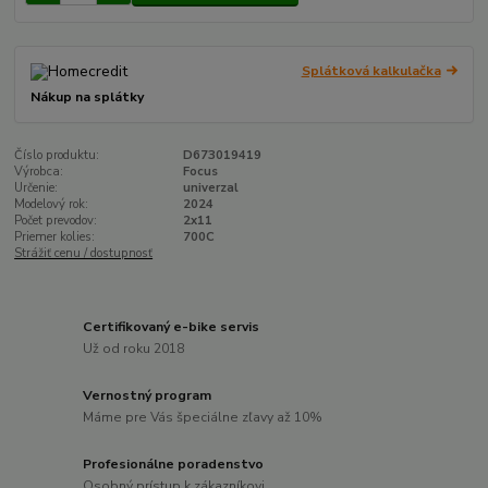
Splátková kalkulačka
Nákup na splátky
Číslo produktu:
D673019419
Výrobca:
Focus
Určenie:
univerzal
Modelový rok:
2024
Počet prevodov:
2x11
Priemer kolies:
700C
Strážiť cenu / dostupnosť
Certifikovaný e-bike servis
Už od roku 2018
Vernostný program
Máme pre Vás špeciálne zľavy až 10%
Profesionálne poradenstvo
Osobný prístup k zákazníkovi