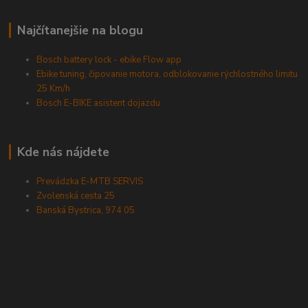
Najčítanejšie na blogu
Bosch battery lock - ebike Flow app
Ebike tuning, čipovanie motora, odblokovanie rýchlostného limitu
25 Km/h
Bosch E-BIKE asistent dojazdu
Kde nás nájdete
Prevádzka E-MTB SERVIS
Zvolenská cesta 25
Banská Bystrica, 974 05