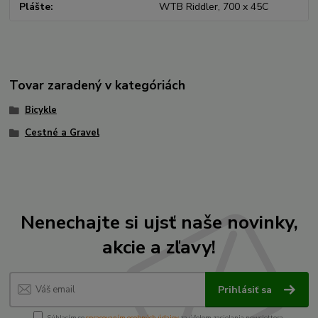
Plášte
WTB Riddler, 700 x 45C
Tovar zaradený v kategóriách
Bicykle
Cestné a Gravel
Nenechajte si ujsť naše novinky,
akcie a zľavy!
Prihlásiť sa
Súhlasím so
spracovaním osobných údajov
za účelom zasielania newslettera.