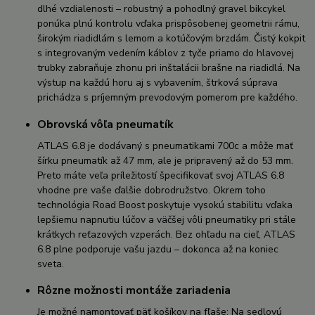
dlhé vzdialenosti – robustný a pohodlný gravel bikcykel
ponúka plnú kontrolu vďaka prispôsobenej geometrii rámu,
širokým riadidlám s lemom a kotúčovým brzdám. Čistý kokpit
s integrovaným vedením káblov z tyče priamo do hlavovej
trubky zabraňuje zhonu pri inštalácii brašne na riadidlá. Na
výstup na každú horu aj s vybavením, štrková súprava
prichádza s príjemným prevodovým pomerom pre každého.
Obrovská vôľa pneumatík
ATLAS 6.8 je dodávaný s pneumatikami 700c a môže mať
šírku pneumatík až 47 mm, ale je pripravený až do 53 mm.
Preto máte veľa príležitostí špecifikovať svoj ATLAS 6.8
vhodne pre vaše ďalšie dobrodružstvo. Okrem toho
technológia Road Boost poskytuje vysokú stabilitu vďaka
lepšiemu napnutiu lúčov a väčšej vôli pneumatiky pri stále
krátkych reťazových vzperách. Bez ohľadu na cieľ, ATLAS
6.8 plne podporuje vašu jazdu – dokonca až na koniec
sveta.
Rôzne možnosti montáže zariadenia
Je možné namontovať päť košíkov na fľaše: Na sedlovú