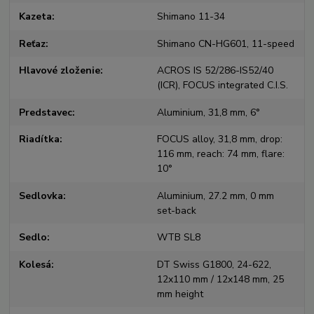
Kazeta
Shimano 11-34
Reťaz
Shimano CN-HG601, 11-speed
Hlavové zloženie
ACROS IS 52/286-IS52/40
(ICR), FOCUS integrated C.I.S.
Predstavec
Aluminium, 31,8 mm, 6°
Riadítka
FOCUS alloy, 31,8 mm, drop:
116 mm, reach: 74 mm, flare:
10°
Sedlovka
Aluminium, 27.2 mm, 0 mm
set-back
Sedlo
WTB SL8
Kolesá
DT Swiss G1800, 24-622,
12x110 mm / 12x148 mm, 25
mm height