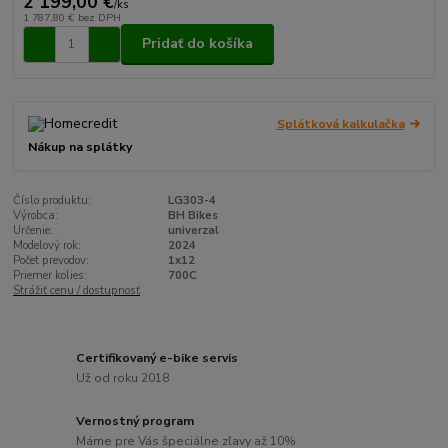
2 199,00 €
/
ks
1 787,80 €
bez DPH
Pridať do košíka
Splátková kalkulačka
Nákup na splátky
Číslo produktu:
LG303-4
Výrobca:
BH Bikes
Určenie:
univerzal
Modelový rok:
2024
Počet prevodov:
1x12
Priemer kolies:
700C
Strážiť cenu / dostupnosť
Certifikovaný e-bike servis
Už od roku 2018
Vernostný program
Máme pre Vás špeciálne zľavy až 10%