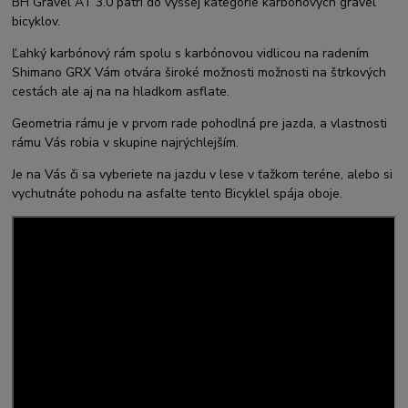
BH Gravel AT 3.0 patrí do vyššej kategórie karbonových gravel
bicyklov.
Ľahký karbónový rám spolu s karbónovou vidlicou na radením
Shimano GRX Vám otvára široké možnosti možnosti na štrkových
cestách ale aj na na hladkom asflate.
Geometria rámu je v prvom rade pohodlná pre jazda, a vlastnosti
rámu Vás robia v skupine najrýchlejším.
Je na Vás či sa vyberiete na jazdu v lese v ťažkom teréne, alebo si
vychutnáte pohodu na asfalte tento Bicyklel spája oboje.