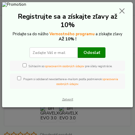
0
ks
+421 907 20 22 33
EUR
za
0,00 €
(Po-Pia: 9:00-16:00)
Registrujte sa a získajte zľavy až
10%
Menu
Pridajte sa do nášho
Vernostného programu
a získajte zľavy
AŽ 10% !
Hľadať
Odoslať
Úvod
Bicykle
Cestné a Gravel
BH GRAVELX EVO 3.0
Súhlasím so
spracovaním osobných údajov
pre účely registrácie.
BH GRAVELX EVO 3.0
Prajem si odoberať newslettere e-mailom podľa podmienok
spracovania
osobných údajov
.
Akcia
Zatvoriť
Ohodnotiť produkt