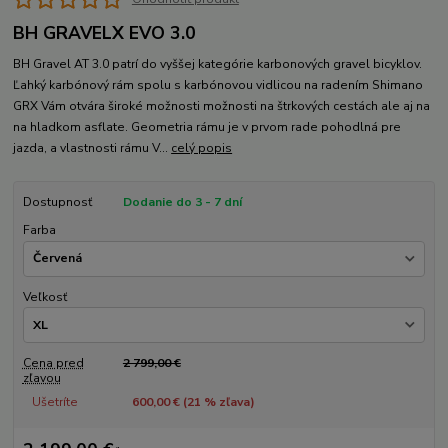
BH GRAVELX EVO 3.0
BH Gravel AT 3.0 patrí do vyššej kategórie karbonových gravel bicyklov.
Ľahký karbónový rám spolu s karbónovou vidlicou na radením Shimano
GRX Vám otvára široké možnosti možnosti na štrkových cestách ale aj na
na hladkom asflate. Geometria rámu je v prvom rade pohodlná pre
jazda, a vlastnosti rámu V...
celý popis
Dostupnosť
Dodanie do 3 - 7 dní
Farba
Veľkosť
Cena pred
2 799,00 €
zľavou
Ušetríte
600,00 € (
21
% zľava)