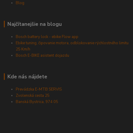
Blog
Najčítanejšie na blogu
Bosch battery lock - ebike Flow app
Ebike tuning, čipovanie motora, odblokovanie rýchlostného limitu
25 Km/h
Bosch E-BIKE asistent dojazdu
Kde nás nájdete
Prevádzka E-MTB SERVIS
Zvolenská cesta 25
Banská Bystrica, 974 05