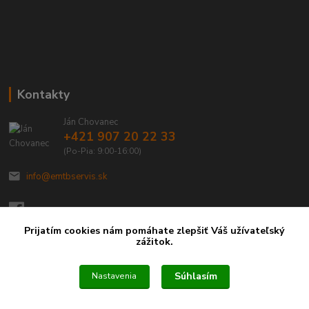
Kontakty
Ján Chovanec
+421 907 20 22 33
(Po-Pia: 9:00-16:00)
info@emtbservis.sk
Prijatím cookies nám pomáhate zlepšiť Váš užívateľský
zážitok.
Súhlasím
Nastavenia