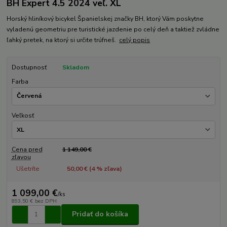
BH Expert 4.5 2024 veľ. XL
Horský hliníkový bicykel Španielskej značky BH, ktorý Vám poskytne
vyladenú geometriu pre turistické jazdenie po celý deň a taktiež zvládne
ľahký pretek, na ktorý si určite trúfneš.
celý popis
Dostupnosť
Skladom
Farba
Veľkosť
Cena pred
1 149,00 €
zľavou
Ušetríte
50,00 € (
4
% zľava)
1 099,00 €
/
ks
893,50 €
bez DPH
Pridať do košíka