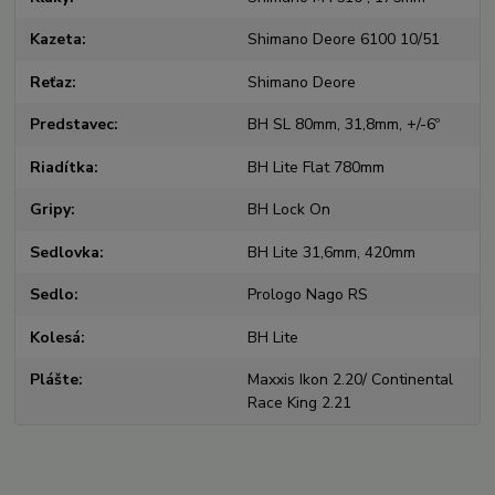
Kazeta
Shimano Deore 6100 10/51
Reťaz
Shimano Deore
Predstavec
BH SL 80mm, 31,8mm, +/-6º
Riadítka
BH Lite Flat 780mm
Gripy
BH Lock On
Sedlovka
BH Lite 31,6mm, 420mm
Sedlo
Prologo Nago RS
Kolesá
BH Lite
Plášte
Maxxis Ikon 2.20/ Continental
Race King 2.21