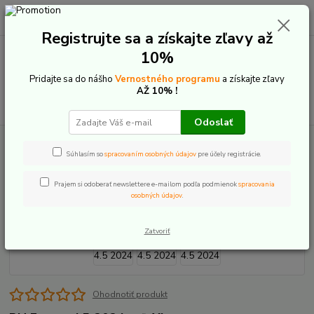
0
ks
+421 907 20 22 33
EUR
za
0,00 €
(Po-Pia: 9:00-16:00)
Registrujte sa a získajte zľavy až
10%
Menu
Pridajte sa do nášho
Vernostného programu
a získajte zľavy
AŽ 10% !
Hľadať
Odoslať
Úvod
Bicykle
Pevné - hardtail
BH Expert 4.5 2024
Súhlasím so
spracovaním osobných údajov
pre účely registrácie.
BH Expert 4.5 2024
Prajem si odoberať newslettere e-mailom podľa podmienok
spracovania
osobných údajov
.
Zatvoriť
Ohodnotiť produkt