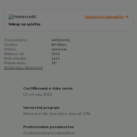
Splátková kalkulačka
Nákup na splátky
Číslo produktu:
A4593rrrXL
Výrobca:
BH Bikes
Určenie:
univerzal
Modelový rok:
2024
Počet prevodov:
1x12
Priemer kolies:
29"
Strážiť cenu / dostupnosť
Certifikovaný e-bike servis
Už od roku 2018
Vernostný program
Máme pre Vás špeciálne zľavy až 10%
Profesionálne poradenstvo
Osobný prístup k zákazníkovi