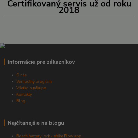
Certifikovaný servis už od roku
2018
Informácie pre zákazníkov
O nás
Vernostný program
Všetko o nákupe
Kontakty
Blog
Najčítanejšie na blogu
Bosch battery lock - ebike Flow app