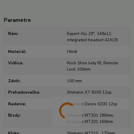
Parametre
Rám
Expert Alu 29", 148x12,
integrated headset 42ACB
Materiál
Hliník
Vidlica
Rock Shox Judy RL Remote
Lock 100mm
Zdvih
100 mm
Prehadzovačka
Shimano XT 8100 12sp
Radenie
Shimano Deore 6100 12sp
Brzdy
Shimano MT201 180mm,
Shimano MT201 160mm
Kľuky
Shimano MT510 , 175mm