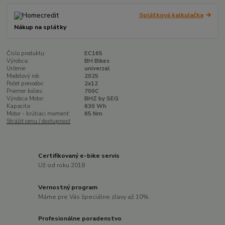
Splátková kalkulačka
Nákup na splátky
Číslo produktu:
EC165
Výrobca:
BH Bikes
Určenie:
univerzal
Modelový rok:
2025
Počet prevodov:
2x12
Priemer kolies:
700C
Výrobca Motor:
BHZ by SEG
Kapacita:
630 Wh
Motor - krútiaci moment:
65 Nm
Strážiť cenu / dostupnosť
Certifikovaný e-bike servis
Už od roku 2018
Vernostný program
Máme pre Vás špeciálne zľavy až 10%
Profesionálne poradenstvo