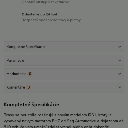
Osobný prístup k zákazníkovi
Odoslanie do 24 hod
Bezpečný spôsob dopravy a platby
Kompletné špecifikácie
Parametre
Hodnotenie
0
Komentáre
0
Kompletné špecifikácie
Trasy sa neustále rozširujú s novým modelom iRS1, ktorý je
vybavený novým motorom BHZ od Seg Automotive a dojazdom až
810 Wh, čo vám umožní zdolať vrchol alebo opäť dokončiť