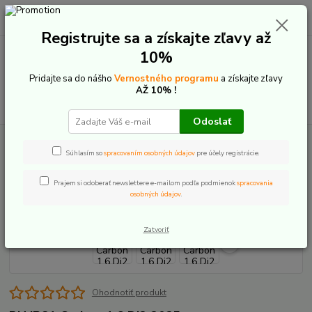
0
ks
+421 907 20 22 33
EUR
za
0,00 €
(Po-Pia: 9:00-16:00)
Registrujte sa a získajte zľavy až
10%
Menu
Pridajte sa do nášho
Vernostného programu
a získajte zľavy
AŽ 10% !
Hľadať
Odoslať
Úvod
BH iRS1 Carbon 1.6 Di2 2025
Súhlasím so
spracovaním osobných údajov
pre účely registrácie.
BH iRS1 Carbon 1.6 Di2 2025
Prajem si odoberať newslettere e-mailom podľa podmienok
spracovania
osobných údajov
.
Zatvoriť
Ohodnotiť produkt