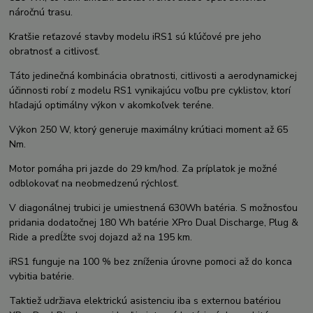
náročnú trasu.
Kratšie reťazové stavby modelu iRS1 sú kľúčové pre jeho
obratnosť a citlivosť.
Táto jedinečná kombinácia obratnosti, citlivosti a aerodynamickej
účinnosti robí z modelu RS1 vynikajúcu voľbu pre cyklistov, ktorí
hľadajú optimálny výkon v akomkoľvek teréne.
Výkon 250 W, ktorý generuje maximálny krútiaci moment až 65
Nm.
Motor pomáha pri jazde do 29 km/hod. Za príplatok je možné
odblokovať na neobmedzenú rýchlosť.
V diagonálnej trubici je umiestnená 630Wh batéria. S možnosťou
pridania dodatočnej 180 Wh batérie XPro Dual Discharge, Plug &
Ride a predĺžte svoj dojazd až na 195 km.
iRS1 funguje na 100 % bez zníženia úrovne pomoci až do konca
vybitia batérie.
Taktiež udržiava elektrickú asistenciu iba s externou batériou