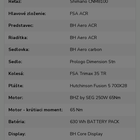
Reťaz
Shimano CNM8100
Hlavové zloženie
FSA ACR
Predstavec
BH Aero ACR
Riadítka
BH Aero ACR
Sedlovka
BH Aero carbon
Sedlo
Prologo Dimension Stn
Kolesá
FSA Trimax 35 TR
Plášte
Hutchinson Fusion 5 700X28
Motor
BHZ by SEG 250W 65Nm
Motor - krútiaci moment
65 Nm
Batéria
630 Wh BATTERY PACK
Display
BH Core Display