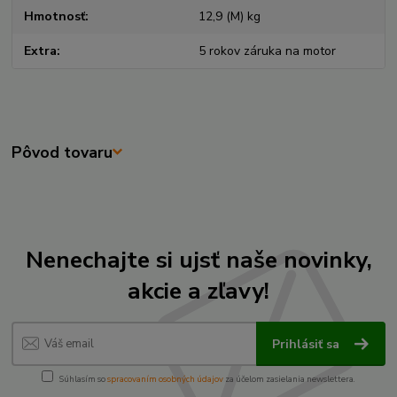
Hmotnosť
12,9 (M) kg
Extra
5 rokov záruka na motor
Pôvod tovaru
Nenechajte si ujsť naše novinky,
akcie a zľavy!
Prihlásiť sa
Súhlasím so
spracovaním osobných údajov
za účelom zasielania newslettera.