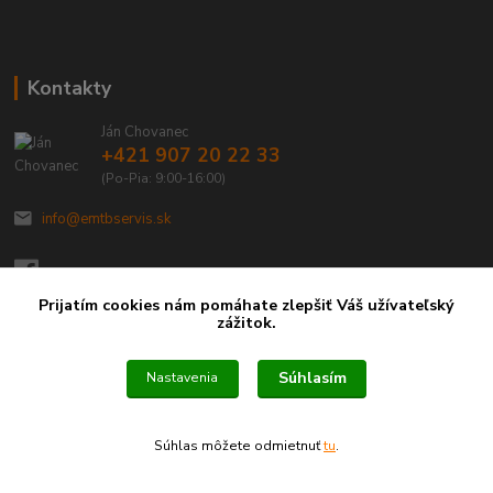
Kontakty
Ján Chovanec
+421 907 20 22 33
(Po-Pia: 9:00-16:00)
info@emtbservis.sk
Prijatím cookies nám pomáhate zlepšiť Váš užívateľský
zážitok.
Súhlasím
Nastavenia
Súhlas môžete odmietnuť
tu
.
Vytvorené na
Eshop-rychlo.sk