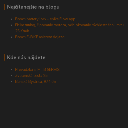
Najčítanejšie na blogu
Bosch battery lock - ebike Flow app
Ebike tuning, čipovanie motora, odblokovanie rýchlostného limitu
25 Km/h
Bosch E-BIKE asistent dojazdu
Kde nás nájdete
Prevádzka E-MTB SERVIS
Zvolenská cesta 25
Banská Bystrica, 974 05