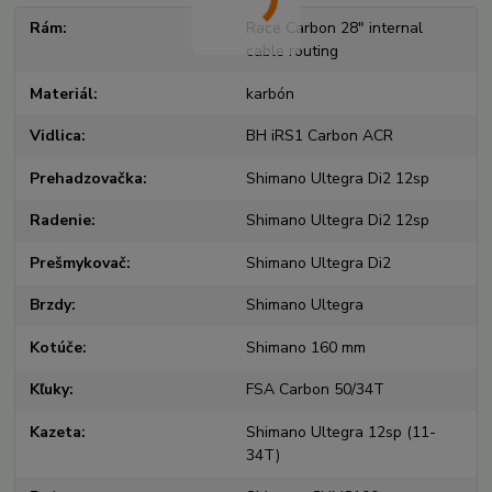
Rám
Race Carbon 28" internal
cable routing
Materiál
karbón
Vidlica
BH iRS1 Carbon ACR
Prehadzovačka
Shimano Ultegra Di2 12sp
Radenie
Shimano Ultegra Di2 12sp
Prešmykovač
Shimano Ultegra Di2
Brzdy
Shimano Ultegra
Kotúče
Shimano 160 mm
Kľuky
FSA Carbon 50/34T
Kazeta
Shimano Ultegra 12sp (11-
34T)