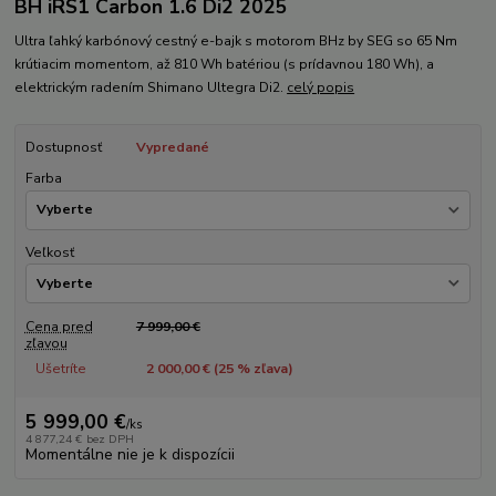
BH iRS1 Carbon 1.6 Di2 2025
Ultra ľahký karbónový cestný e-bajk s motorom BHz by SEG so 65 Nm
krútiacim momentom, až 810 Wh batériou (s prídavnou 180 Wh), a
elektrickým radením Shimano Ultegra Di2.
celý popis
Dostupnosť
Vypredané
Farba
Veľkosť
Cena pred
7 999,00 €
zľavou
Ušetríte
2 000,00 € (
25
% zľava)
5 999,00 €
/
ks
4 877,24 €
bez DPH
Momentálne nie je k dispozícii