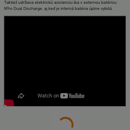
Taktiež udržiava elektrickú asistenciu iba s externou batériou
XPro Dual Discharge, aj keď je interná batéria úplne vybitá.