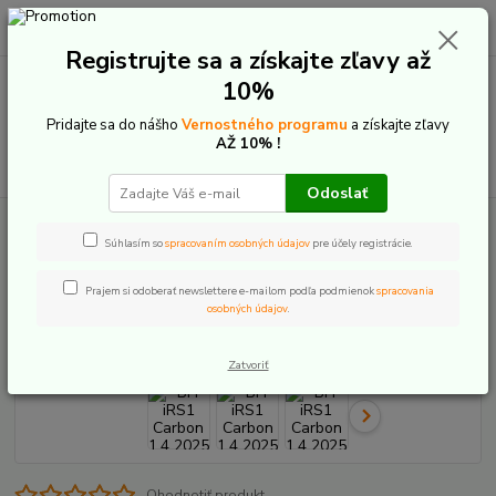
0
ks
+421 907 20 22 33
EUR
za
0,00 €
(Po-Pia: 9:00-16:00)
Registrujte sa a získajte zľavy až
10%
Menu
Pridajte sa do nášho
Vernostného programu
a získajte zľavy
AŽ 10% !
Hľadať
Odoslať
Úvod
BH iRS1 Carbon 1.4 2025
Súhlasím so
spracovaním osobných údajov
pre účely registrácie.
BH iRS1 Carbon 1.4 2025
Prajem si odoberať newslettere e-mailom podľa podmienok
spracovania
osobných údajov
.
Akcia
Zatvoriť
Ohodnotiť produkt