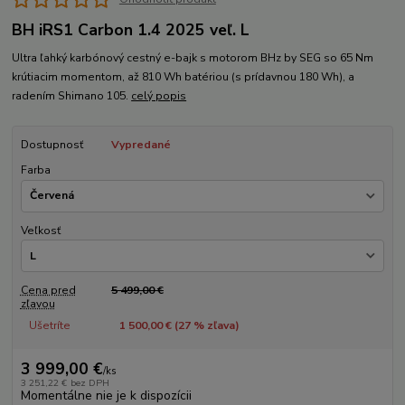
BH iRS1 Carbon 1.4 2025 veľ. L
Ultra ľahký karbónový cestný e-bajk s motorom BHz by SEG so 65 Nm
krútiacim momentom, až 810 Wh batériou (s prídavnou 180 Wh), a
radením Shimano 105.
celý popis
Dostupnosť
Vypredané
Farba
Veľkosť
Cena pred
5 499,00 €
zľavou
Ušetríte
1 500,00 € (
27
% zľava)
3 999,00 €
/
ks
3 251,22 €
bez DPH
Momentálne nie je k dispozícii