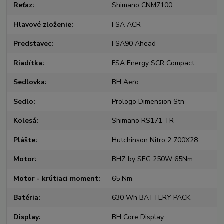
Reťaz
Shimano CNM7100
Hlavové zloženie
FSA ACR
Predstavec
FSA90 Ahead
Riadítka
FSA Energy SCR Compact
Sedlovka
BH Aero
Sedlo
Prologo Dimension Stn
Kolesá
Shimano RS171 TR
Plášte
Hutchinson Nitro 2 700X28
Motor
BHZ by SEG 250W 65Nm
Motor - krútiaci moment
65 Nm
Batéria
630 Wh BATTERY PACK
Display
BH Core Display