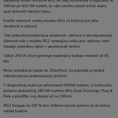
vybavený novým motorom BHZ od Seg Automotive a dojazdom až
195 km pri 810 Wh batérii, čo vám umožní zdolať vrchol alebo
opäť dokončiť náročnú trasu.
Kratšie reťazové stavby modelu iRS1 sú kľúčové pre jeho
obratnosť a citlivosť.
Táto jedinečná kombinácia obratnosti, citlivosti a aerodynamickej
účinnosti robí z modelu RS1 vynikajúcu voľbu pre cyklistov, ktorí
hľadajú optimálny výkon v akomkoľvek teréne.
Výkon 250 W, ktorý generuje maximálny krútiaci moment až 65
Nm.
Motor pomáha pri jazde do 29 km/hod. Za príplatok je možné
odblokovať na neobmedzenú rýchlosť.
V diagonálnej trubici je umiestnená 630Wh batéria. S možnosťou
pridania dodatočnej 180 Wh batérie XPro Dual Discharge, Plug &
Ride a predĺžte svoj dojazd až na 195 km.
iRS1 funguje na 100 % bez zníženia úrovne pomoci až do konca
vybitia batérie.