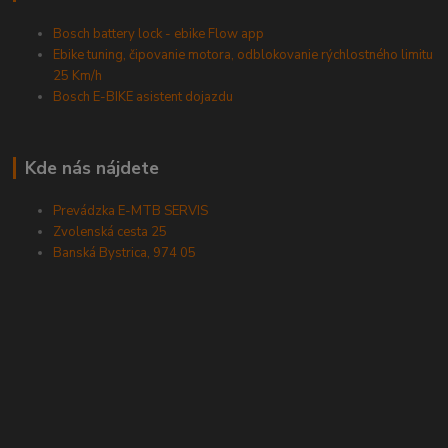
Bosch battery lock - ebike Flow app
Ebike tuning, čipovanie motora, odblokovanie rýchlostného limitu
25 Km/h
Bosch E-BIKE asistent dojazdu
Kde nás nájdete
Prevádzka E-MTB SERVIS
Zvolenská cesta 25
Banská Bystrica, 974 05