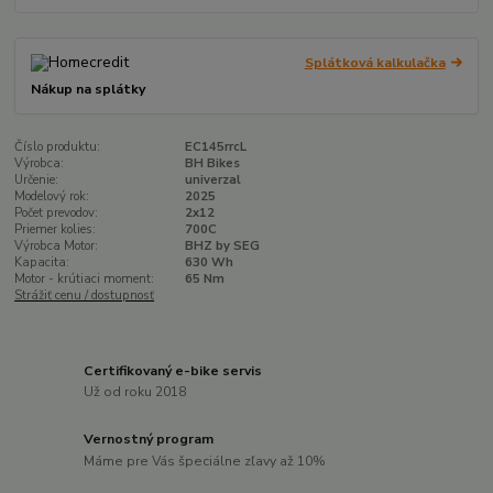
Splátková kalkulačka
Nákup na splátky
Číslo produktu:
EC145rrcL
Výrobca:
BH Bikes
Určenie:
univerzal
Modelový rok:
2025
Počet prevodov:
2x12
Priemer kolies:
700C
Výrobca Motor:
BHZ by SEG
Kapacita:
630 Wh
Motor - krútiaci moment:
65 Nm
Strážiť cenu / dostupnosť
Certifikovaný e-bike servis
Už od roku 2018
Vernostný program
Máme pre Vás špeciálne zľavy až 10%