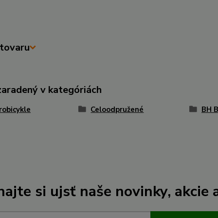
tovaru
zaradený v kategóriách
robicykle
Celoodpružené
BH B
ajte si ujsť naše novinky, akcie a