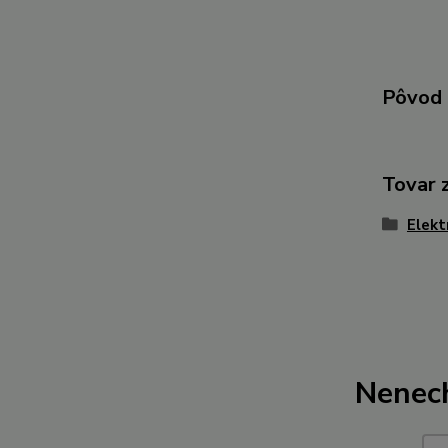
Pôvod 
Tovar 
Elekt
Nenech