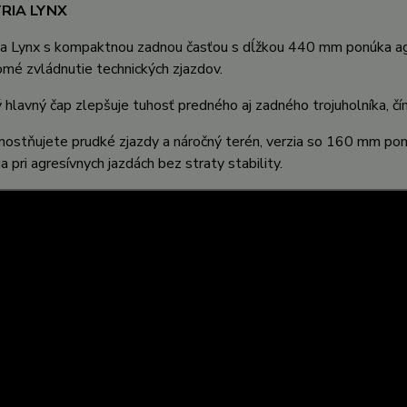
RIA LYNX
a Lynx s kompaktnou zadnou časťou s dĺžkou 440 mm ponúka agil
mé zvládnutie technických zjazdov.
hlavný čap zlepšuje tuhosť predného aj zadného trojuholníka, čím
ostňujete prudké zjazdy a náročný terén, verzia so 160 mm ponúk
a pri agresívnych jazdách bez straty stability.