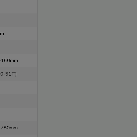
mm
T -160mm
10-51T)
35 780mm