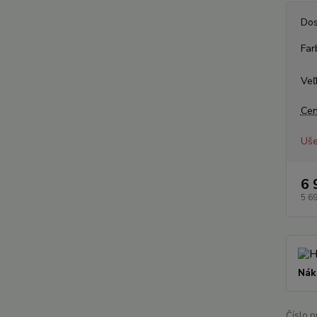
Dos
Far
Veľ
Cen
Uše
6 
5 6
Nák
Číslo p