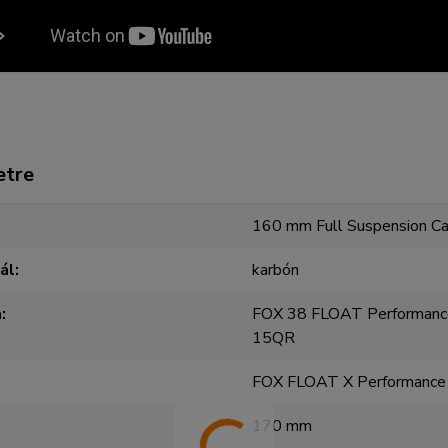
etre
160 mm Full Suspension Ca
ál
karbón
a
FOX 38 FLOAT Performan
15QR
FOX FLOAT X Performance
170 mm