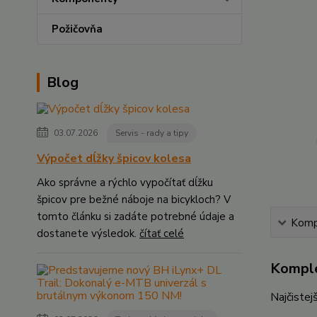
Požičovňa
Blog
03.07.2026
Servis - rady a tipy
Výpočet dĺžky špicov kolesa
Ako správne a rýchlo vypočítať dĺžku
špicov pre bežné náboje na bicykloch? V
tomto článku si zadáte potrebné údaje a
Kompl
dostanete výsledok.
čítať celé
Komple
Najčiste