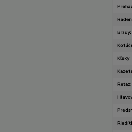
Preha
Raden
Brzdy
Kotúč
Kľuky
Kazet
Reťaz
Hlavov
Preds
Riadít