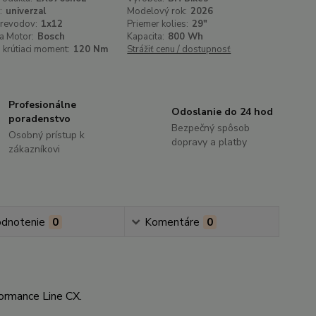
:
univerzal
Modelový rok:
2026
prevodov:
1x12
Priemer kolies:
29"
a Motor:
Bosch
Kapacita:
800 Wh
 krútiaci moment:
120 Nm
Strážiť cenu / dostupnosť
Profesionálne
Odoslanie do 24 hod
poradenstvo
Bezpečný spôsob
Osobný prístup k
dopravy a platby
zákazníkovi
dnotenie
0
Komentáre
0
ormance Line CX.