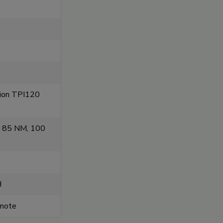
nion TPI120
, 85 NM, 100
H
emote