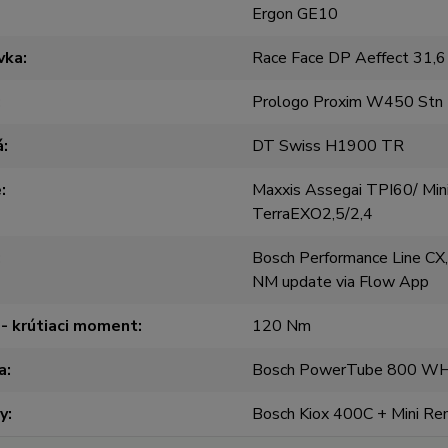
Ergon GE10
vka
Race Face DP Aeffect 31,6
Prologo Proxim W450 Stn
á
DT Swiss H1900 TR
e
Maxxis Assegai TPI60/ Mi
TerraEXO2,5/2,4
Bosch Performance Line CX
NM update via Flow App
- krútiaci moment
120 Nm
a
Bosch PowerTube 800 W
y
Bosch Kiox 400C + Mini R