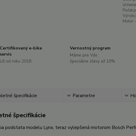
Určenie
Počet 
Výrobc
Motor -
Certifikovaný e-bike
Vernostný program
servis
Máme pre Vás
Už od roku 2018
špeciálne zľavy až 10%
etné špecifikácie
Parametre
Ho
tné špecifikácie
jšia podstata modelu Lynx, teraz vylepšená motorom Bosch Perf