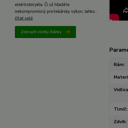
elektrobicykla. Či už hľadáte
nekompromisný pretekársky výkon, ľahko...
čítať celé
Zobraziť všetky články
Param
Rám
Materi
Vidlic
Tlmič
Zdvih