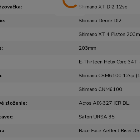
dzovačka
Shimano XT DI2 12sp
ie
Shimano Deore DI2
Shimano XT 4 Piston 203
e
203mm
E-Thirteen Helix Core 34
a
Shimano CSM6100 12sp (
Shimano CNM6100
é zloženie
Acros AIX-327 ICR BL.
tavec
Satori URSA 35
ka
Race Face Aeffect Riser 