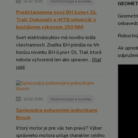
02.07.2026
Techonológie a novinky
GEOMET
Predstavujeme nový BH iLynx+ DL
Geometri
Trail: Dokonalý e-MTB univerzál s
sebavedo
brutálnym výkonom 150 NM!
Robustný 
Svet elektrobicyklov má nového kráľa
všestrannosti. Značka BH prináša na trh
Ak upredn
horúcu novinku BH iLynx+ DL Trail, ktorá
odpruženi
nebola vytvorená len ako upraven...
čítať
celé
26.02.2026
Techonológie a novinky
Sprievodca pohonnými jednotkami
Bosch
Ktorý motor je pre vás ten pravý? Výber
správneho motora určuje charakter celého