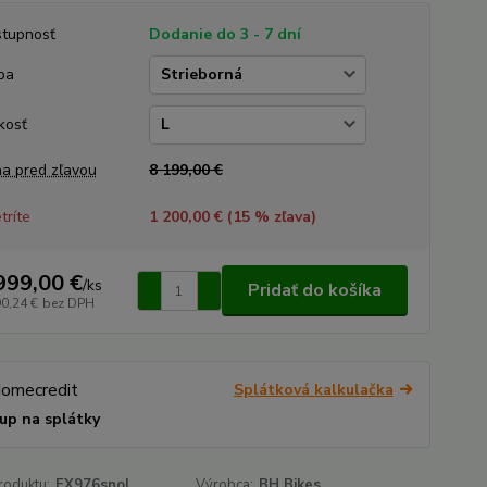
tupnosť
Dodanie do 3 - 7 dní
ba
kosť
a pred zľavou
8 199,00 €
tríte
1 200,00 € (
15
% zľava)
999,00 €
/
ks
Pridať do košíka
90,24 €
bez DPH
Splátková kalkulačka
up na splátky
roduktu:
EX976snoL
Výrobca:
BH Bikes