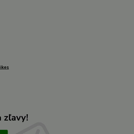
ikes
 zľavy!