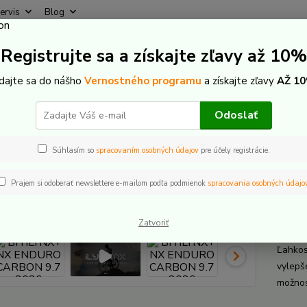
ervis
Blog
Rýchly
Registrujte sa a získajte zľavy až 10%
Hľadať
+421
(Po-Pi
idajte sa do nášho
Vernostného programu
a získajte zľavy
AŽ 10
lektrobicykle
Celoodpružené
BH Bikes
BH iLYNX+ NX ENDURO 
Odoslať
iLYNX+ NX ENDURO CARBON 9.
Súhlasím so
spracovaním osobných údajov
pre účely registrácie.
Prajem si odoberať newslettere e-mailom podľa podmienok
spracovania osobných údajo
BH 
veľ. 
Zatvoriť
Ľahkosť
vylepš
možnos