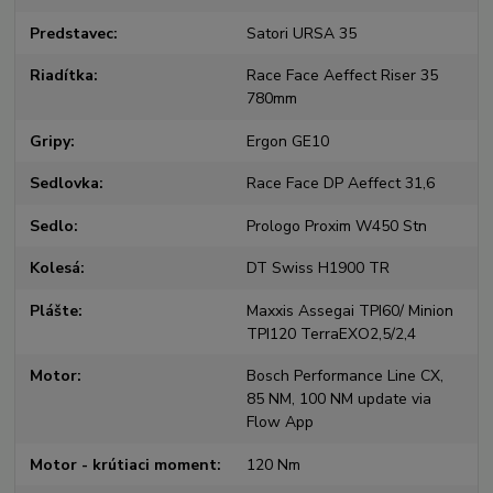
Predstavec
Satori URSA 35
Riadítka
Race Face Aeffect Riser 35
780mm
Gripy
Ergon GE10
Sedlovka
Race Face DP Aeffect 31,6
Sedlo
Prologo Proxim W450 Stn
Kolesá
DT Swiss H1900 TR
Plášte
Maxxis Assegai TPI60/ Minion
TPI120 TerraEXO2,5/2,4
Motor
Bosch Performance Line CX,
85 NM, 100 NM update via
Flow App
Motor - krútiaci moment
120 Nm