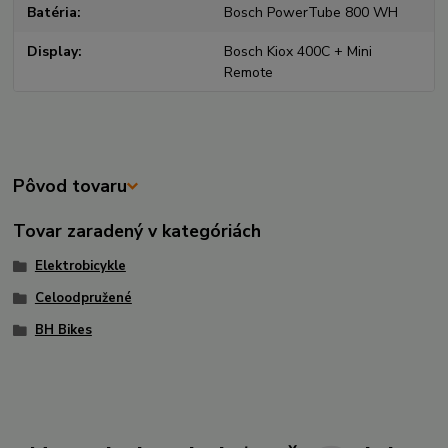
Batéria
Bosch PowerTube 800 WH
Display
Bosch Kiox 400C + Mini
Remote
Pôvod tovaru
Tovar zaradený v kategóriách
Elektrobicykle
Celoodpružené
BH Bikes