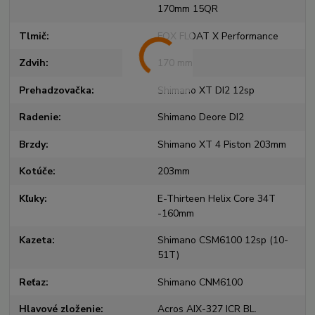
170mm 15QR
Tlmič
FOX FLOAT X Performance
Zdvih
170 mm
Prehadzovačka
Shimano XT DI2 12sp
Radenie
Shimano Deore DI2
Brzdy
Shimano XT 4 Piston 203mm
Kotúče
203mm
Kľuky
E-Thirteen Helix Core 34T
-160mm
Kazeta
Shimano CSM6100 12sp (10-
51T)
Reťaz
Shimano CNM6100
Hlavové zloženie
Acros AIX-327 ICR BL.