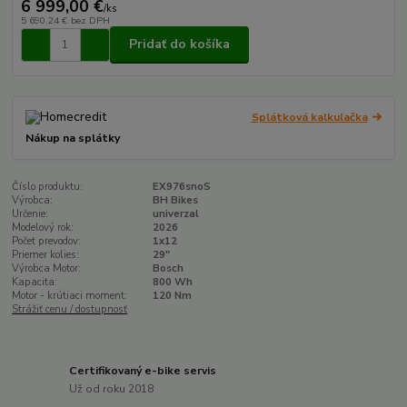
6 999,00 €
/
ks
5 690,24 €
bez DPH
Pridať do košíka
Splátková kalkulačka
Nákup na splátky
Číslo produktu:
EX976snoS
Výrobca:
BH Bikes
Určenie:
univerzal
Modelový rok:
2026
Počet prevodov:
1x12
Priemer kolies:
29"
Výrobca Motor:
Bosch
Kapacita:
800 Wh
Motor - krútiaci moment:
120 Nm
Strážiť cenu / dostupnosť
Certifikovaný e-bike servis
Už od roku 2018