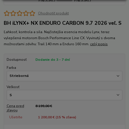
Ohodnotiť produkt
BH iLYNX+ NX ENDURO CARBON 9.7 2026 veľ. S
Ľahkosť, kontrola a sila. Najčistejšia esencia modelu Lynx, teraz
vylepšená motorom Bosch Performance Line CX. Vyvinutý s dvoma
možnosťami zdvihu: Trail 140 mm a Enduro 160 mm.
celý popis
Dostupnosť
Dodanie do 3 - 7 dní
Farba
Veľkosť
Cena pred
8 199,00 €
zľavou
Ušetríte
1 200,00 € (
15
% zľava)