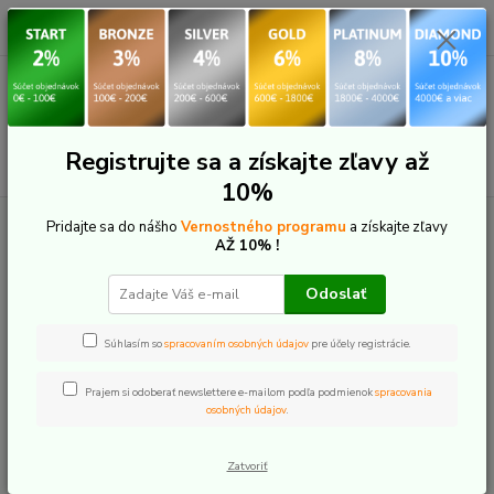
0
ks
+421 907 20 22 33
EUR
za
0,00 €
(Po-Pia: 9:00-16:00)
Menu
Registrujte sa a získajte zľavy až
Hľadať
10%
Úvod
Elektrobicykle
Celoodpružené
BH Bikes
BH iLYNX+ NX
Pridajte sa do nášho
Vernostného programu
a získajte zľavy
ENDURO CARBON 9.7 2026
AŽ 10% !
BH iLYNX+ NX ENDURO CARBON
Odoslať
9.7 2026
Súhlasím so
spracovaním osobných údajov
pre účely registrácie.
Novinka
Prajem si odoberať newslettere e-mailom podľa podmienok
spracovania
osobných údajov
.
Zatvoriť