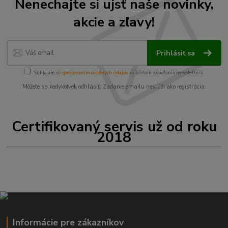
Nenechajte si ujsť naše novinky,
akcie a zľavy!
Prihlásiť sa
Súhlasím so
spracovaním osobných údajov
za účelom zasielania newslettera.
Môžete sa kedykoľvek odhlásiť. Zadanie emailu neslúži ako registrácia.
Certifikovaný servis už od roku
2018
Informácie pre zákazníkov