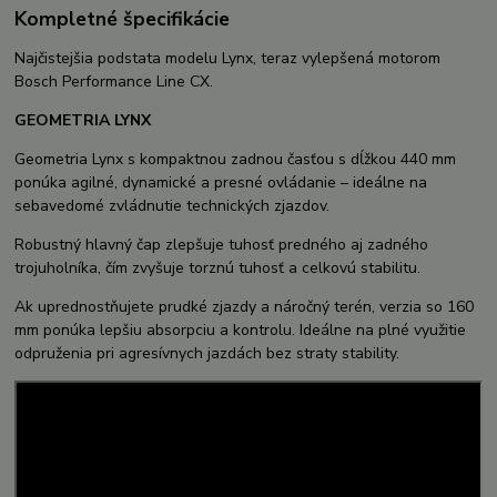
Kompletné špecifikácie
Najčistejšia podstata modelu Lynx, teraz vylepšená motorom
Bosch Performance Line CX.
GEOMETRIA LYNX
Geometria Lynx s kompaktnou zadnou časťou s dĺžkou 440 mm
ponúka agilné, dynamické a presné ovládanie – ideálne na
sebavedomé zvládnutie technických zjazdov.
Robustný hlavný čap zlepšuje tuhosť predného aj zadného
trojuholníka, čím zvyšuje torznú tuhosť a celkovú stabilitu.
Ak uprednostňujete prudké zjazdy a náročný terén, verzia so 160
mm ponúka lepšiu absorpciu a kontrolu. Ideálne na plné využitie
odpruženia pri agresívnych jazdách bez straty stability.