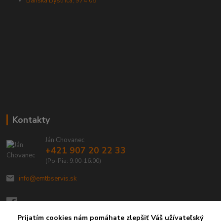
Banská Bystrica, 974 05
Kontakty
Ján Chovanec
+421 907 20 22 33
(Po-Pia: 9:00-16:00)
info@emtbservis.sk
Prijatím cookies nám pomáhate zlepšiť Váš užívateľský