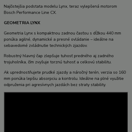
Najčistejšia podstata modelu Lynx, teraz vylepšená motorom
Bosch Performance Line CX.
GEOMETRIA LYNX
Geometria Lynx s kompaktnou zadnou časťou s dĺžkou 440 mm
ponúka agilné, dynamické a presné ovládanie – ideálne na
sebavedomé zvládnutie technických zjazdov.
Robustný hlavný čap zlepšuje tuhosť predného aj zadného
trojuholníka, čím zvyšuje torznú tuhosť a celkovú stabilitu.
Ak uprednostňujete prudké zjazdy a náročný terén, verzia so 160
mm ponúka lepšiu absorpciu a kontrolu. Ideálne na plné využitie
odpruženia pri agresívnych jazdách bez straty stability.