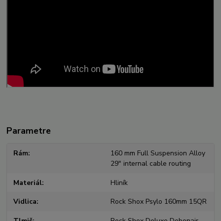
Parametre
Rám
160 mm Full Suspension Alloy
29" internal cable routing
Materiál
Hliník
Vidlica
Rock Shox Psylo 160mm 15QR
Tlmič
Rock Shox Deluxe Debonair