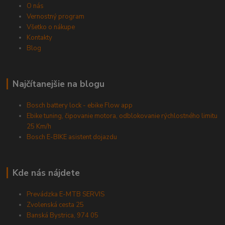
O nás
Vernostný program
Všetko o nákupe
Kontakty
Blog
Najčítanejšie na blogu
Bosch battery lock - ebike Flow app
Ebike tuning, čipovanie motora, odblokovanie rýchlostného limitu
25 Km/h
Bosch E-BIKE asistent dojazdu
Kde nás nájdete
Prevádzka E-MTB SERVIS
Zvolenská cesta 25
Banská Bystrica, 974 05