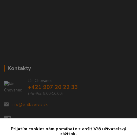
Kontakty
Ján Chovanec
+421 907 20 22 33
(Po-Pia: 9:00-16:00)
info@emtbservis.sk
Prijatím cookies nám pomáhate zlepšiť Váš užívateľský
zážitok.