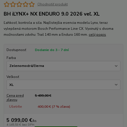
Ohodnotiť produkt
BH iLYNX+ NX ENDURO 9.0 2026 veľ. XL
Ľahkosť, kontrola a sila. Najčistejšia esencia modelu Lynx, teraz
vylepšená motorom Bosch Performance Line CX. Vyvinutý s dvoma
možnosťami zdvihu: Trail 140 mm a Enduro 160 mm.
celý popis
Dostupnosť
Dodanie do 3 - 7 dní
Farba
Veľkosť
Cena pred
5 499,00 €
zľavou
Ušetríte
400,00 € (
7
% zľava)
5 099,00 €
/
ks
4 145,53 €
bez DPH