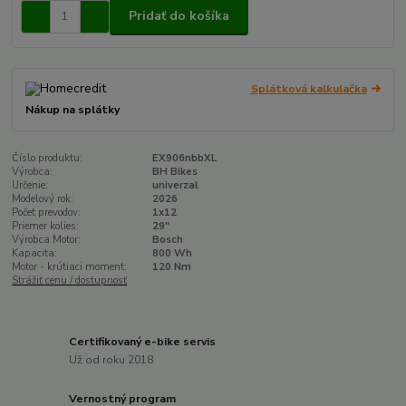
Pridať do košíka
Splátková kalkulačka
Nákup na splátky
Číslo produktu:
EX906nbbXL
Výrobca:
BH Bikes
Určenie:
univerzal
Modelový rok:
2026
Počet prevodov:
1x12
Priemer kolies:
29"
Výrobca Motor:
Bosch
Kapacita:
800 Wh
Motor - krútiaci moment:
120 Nm
Strážiť cenu / dostupnosť
Certifikovaný e-bike servis
Už od roku 2018
Vernostný program