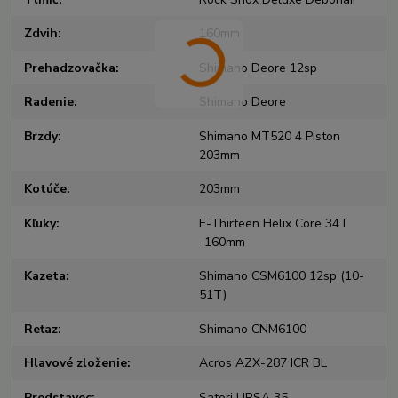
Zdvih
160mm
Prehadzovačka
Shimano Deore 12sp
Radenie
Shimano Deore
Brzdy
Shimano MT520 4 Piston
203mm
Kotúče
203mm
Kľuky
E-Thirteen Helix Core 34T
-160mm
Kazeta
Shimano CSM6100 12sp (10-
51T)
Reťaz
Shimano CNM6100
Hlavové zloženie
Acros AZX-287 ICR BL
Predstavec
Satori URSA 35