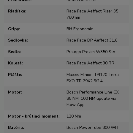
Riadítka
Race Face Aeffect Riser 35
780mm
Gripy
BH Ergonomic
Sedlovka
Race Face DP Aeffect 31,6
Sedlo
Prologo Proxim W350 Stn
Kolesá
Race Face Aeffect 30 TR
Plášte
Maxxis Minion TPI120 Terra
EXO TR 29X2,5/2,4
Motor
Bosch Performance Line CX,
85 NM, 100 NM update via
Flow App
Motor - krútiaci moment
120 Nm
Batéria
Bosch PowerTube 800 WH