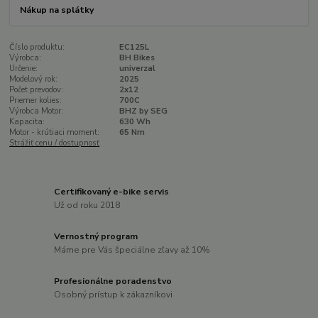
Nákup na splátky
Číslo produktu:
EC125L
Výrobca:
BH Bikes
Určenie:
univerzal
Modelový rok:
2025
Počet prevodov:
2x12
Priemer kolies:
700C
Výrobca Motor:
BHZ by SEG
Kapacita:
630 Wh
Motor - krútiaci moment:
65 Nm
Strážiť cenu / dostupnosť
Certifikovaný e-bike servis
Už od roku 2018
Vernostný program
Máme pre Vás špeciálne zľavy až 10%
Profesionálne poradenstvo
Osobný prístup k zákazníkovi