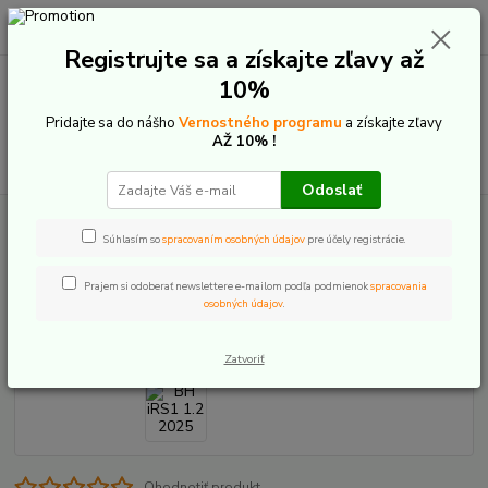
0
ks
+421 907 20 22 33
EUR
za
0,00 €
(Po-Pia: 9:00-16:00)
Registrujte sa a získajte zľavy až
10%
Menu
Pridajte sa do nášho
Vernostného programu
a získajte zľavy
AŽ 10% !
Hľadať
Odoslať
Úvod
BH iRS1 1.2 2025
Súhlasím so
spracovaním osobných údajov
pre účely registrácie.
BH iRS1 1.2 2025
Prajem si odoberať newslettere e-mailom podľa podmienok
spracovania
osobných údajov
.
Akcia
Zatvoriť
Ohodnotiť produkt