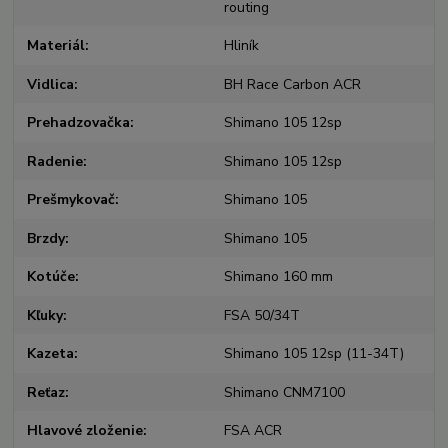
routing
Materiál
Hliník
Vidlica
BH Race Carbon ACR
Prehadzovačka
Shimano 105 12sp
Radenie
Shimano 105 12sp
Prešmykovač
Shimano 105
Brzdy
Shimano 105
Kotúče
Shimano 160 mm
Kľuky
FSA 50/34T
Kazeta
Shimano 105 12sp (11-34T)
Reťaz
Shimano CNM7100
Hlavové zloženie
FSA ACR