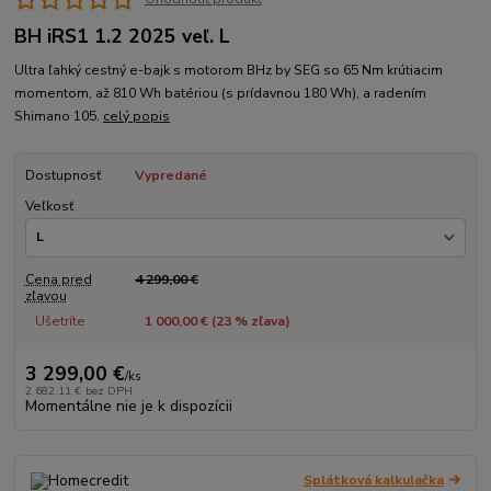
BH iRS1 1.2 2025 veľ. L
Ultra ľahký cestný e-bajk s motorom BHz by SEG so 65 Nm krútiacim
momentom, až 810 Wh batériou (s prídavnou 180 Wh), a radením
Shimano 105.
celý popis
Dostupnosť
Vypredané
Veľkosť
Cena pred
4 299,00 €
zľavou
Ušetríte
1 000,00 € (
23
% zľava)
3 299,00 €
/
ks
2 682,11 €
bez DPH
Momentálne nie je k dispozícii
Splátková kalkulačka