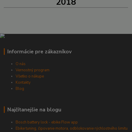
2018
Informácie pre zákazníkov
O nás
Vernostný program
Všetko o nákupe
Kontakty
Blog
Najčítanejšie na blogu
Bosch battery lock - ebike Flow app
Ebike tuning, čipovanie motora, odblokovanie rýchlostného limitu