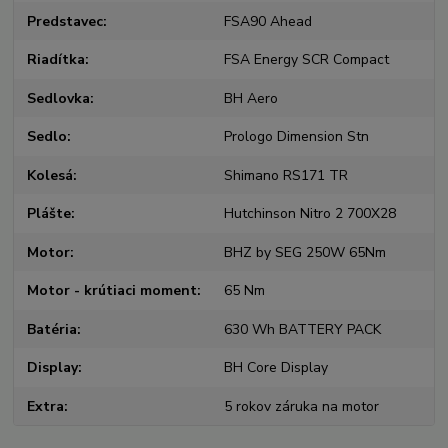
Predstavec
FSA90 Ahead
Riadítka
FSA Energy SCR Compact
Sedlovka
BH Aero
Sedlo
Prologo Dimension Stn
Kolesá
Shimano RS171 TR
Plášte
Hutchinson Nitro 2 700X28
Motor
BHZ by SEG 250W 65Nm
Motor - krútiaci moment
65 Nm
Batéria
630 Wh BATTERY PACK
Display
BH Core Display
Extra
5 rokov záruka na motor