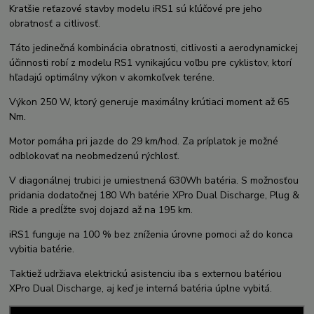
Kratšie reťazové stavby modelu iRS1 sú kľúčové pre jeho
obratnosť a citlivosť.
Táto jedinečná kombinácia obratnosti, citlivosti a aerodynamickej
účinnosti robí z modelu RS1 vynikajúcu voľbu pre cyklistov, ktorí
hľadajú optimálny výkon v akomkoľvek teréne.
Výkon 250 W, ktorý generuje maximálny krútiaci moment až 65
Nm.
Motor pomáha pri jazde do 29 km/hod. Za príplatok je možné
odblokovať na neobmedzenú rýchlosť.
V diagonálnej trubici je umiestnená 630Wh batéria. S možnosťou
pridania dodatočnej 180 Wh batérie XPro Dual Discharge, Plug &
Ride a predĺžte svoj dojazd až na 195 km.
iRS1 funguje na 100 % bez zníženia úrovne pomoci až do konca
vybitia batérie.
Taktiež udržiava elektrickú asistenciu iba s externou batériou
XPro Dual Discharge, aj keď je interná batéria úplne vybitá.